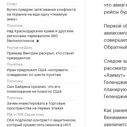
что авиаг
Спорт
Вучич предрек затягивание конфликта
рейсы бу
на Украине на еще одну «тяжелую
зиму»
Первой о
Политика
Над Краснодарским краем и другими
авиакомп
регионами перехватили 360
совершил
беспилотников
Обратный 
Ростов-на-Дону
Премьер Венгрии раскрыл, кто станет
президентом
Следом за
Политика
рассматр
Иран предложил США «исправить
«Азимут»
поведение» по шести пунктам
Политика
Геленджи
Сын Байдена признал, что его
планирую
помилование не помогло США
Геленджик
Политика
Зачем инвестировать в торговые
пространства на первых этажах
Как ране
РБК и ПИК Серия плюс
Вениамин 
СКА подписал контракт с защитником,
увеличитс
который провел пять сезонов в НХЛ