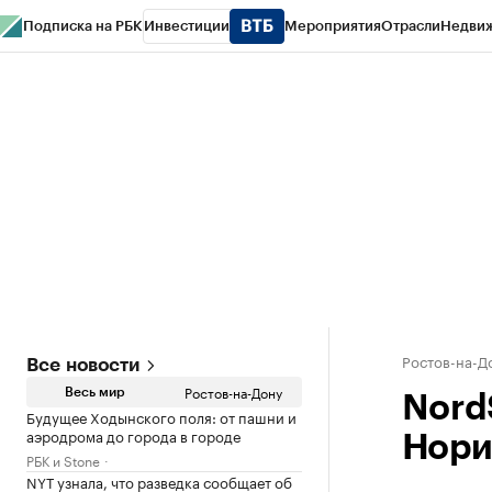
Подписка на РБК
Инвестиции
Мероприятия
Отрасли
Недви
РБК Курсы
РБК Life
Тренды
Визионеры
Национальные проекты
Горо
Спецпроекты СПб
Конференции СПб
Спецпроекты
Проверка конт
Ростов-на-Д
Все новости
Ростов-на-Дону
Весь мир
Nord
Будущее Ходынского поля: от пашни и
аэродрома до города в городе
Нори
РБК и Stone
NYT узнала, что разведка сообщает об