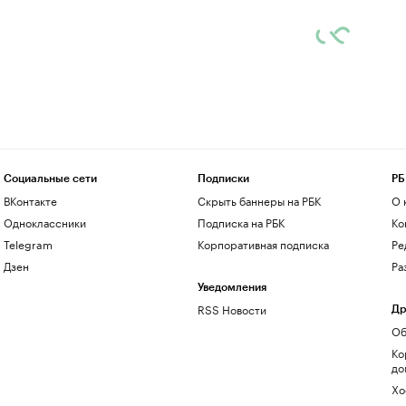
Социальные сети
Подписки
РБ
ВКонтакте
Скрыть баннеры на РБК
О 
Одноклассники
Подписка на РБК
Ко
Telegram
Корпоративная подписка
Ре
Дзен
Ра
Уведомления
RSS Новости
Др
Об
Ко
до
Хо