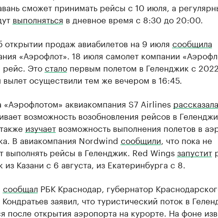
авань сможет принимать рейсы с 10 июля, а регулярн
дут
выполняться
в дневное время с 8:30 до 20:00.
б открытии продаж авиабилетов на 9 июля
сообщила
ания «Аэрофлот». 18 июля самолет компании «Аэрофл
 рейс. Это
стало
первым полетом в Геленджик с 2022
вылет осуществили тем же вечером в 16:45.
 «Аэрофлотом» аквиакомпания S7 Airlines
рассказал
ивает возможность возобновления рейсов в Геленджи
 также
изучает
возможность выполнения полетов в аэ
ка. В авиакомпания Nordwind
сообщили
, что пока не
т выполнять рейсы в Геленджик. Red Wings
запустит
р
 из Казани с 6 августа, из Екатеринбурга с 8.
е
сообщал
РБК Краснодар, губернатор Краснодарског
Кондратьев заявил, что туристический поток в Гелен
я после открытия аэропорта на курорте. На фоне изв