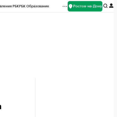
Ростов-на-Дону
вления РБК
РБК Образование
редитные рейтинги
Франшизы
Газета
ок наличной валюты
а