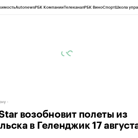
жимость
Autonews
РБК Компании
Телеканал
РБК Вино
Спорт
Школа упра
д
Стиль
Крипто
РБК Бизнес-среда
Дискуссионный клуб
Исследования
К
рагентов
Политика
Экономика
Бизнес
Технологии и медиа
Финансы
Рын
ону
Star возобновит полеты из
льска в Геленджик 17 август