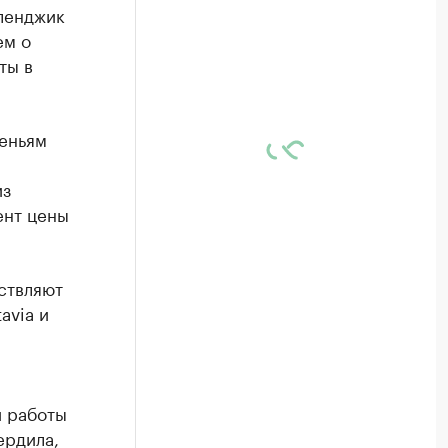
еленджик
ем о
ты в
сеньям
из
ент цены
ствляют
avia и
и работы
ердила,