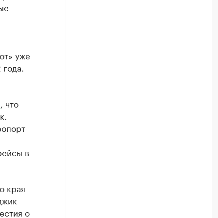
ые
от» уже
 года.
а
, что
к.
ропорт
ейсы в
о края
джик
естия о