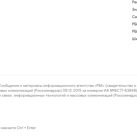
Ре
Зн
Са
РБ
РБ
Шк
ения и материалы информационного агентства «РБК» (свидетельство о 
овых коммуникаций (Роскомнадзор) 09.12.2015 за номером ИА №ФС77-63848) 
 связи, информационных технологий и массовых коммуникаций (Роскомнадз
нажмите Ctrl + Enter