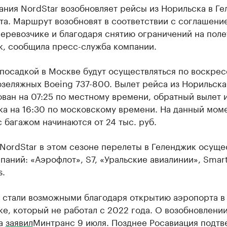
ния NordStar возобновляет рейсы из Норильска в Г
ста. Маршрут возобновят в соответствии с соглашени
еревозчике и благодаря снятию ограничений на поле
к, сообщила пресс-служба компании.
посадкой в Москве будут осуществляться по воскре
зеляжных Boeing 737-800. Вылет рейса из Норильска
ван на 07:25 по местному времени, обратный вылет 
ка на 16:30 по московскому времени. На данный мом
с багажом начинаются от 24 тыс. руб.
NordStar в этом сезоне перелеты в Геленджик осуще
паний: «Аэрофлот», S7, «Уральские авиалинии», Smart
s.
 стали возможными благодаря открытию аэропорта в
е, который не работал с 2022 года. О возобновлени
та
заявил
Минтранс 9 июля. Позднее Росавиация подтв