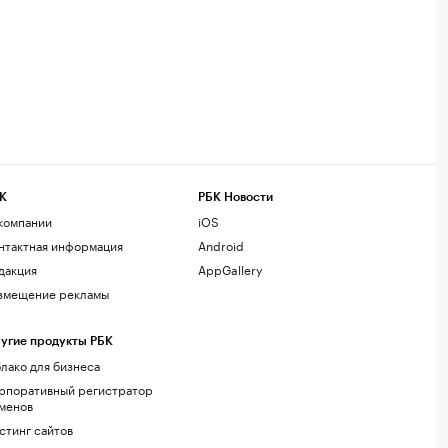
К
РБК Новости
компании
iOS
нтактная информация
Android
дакция
AppGallery
змещение рекламы
угие продукты РБК
лако для бизнеса
рпоративный регистратор
менов
стинг сайтов