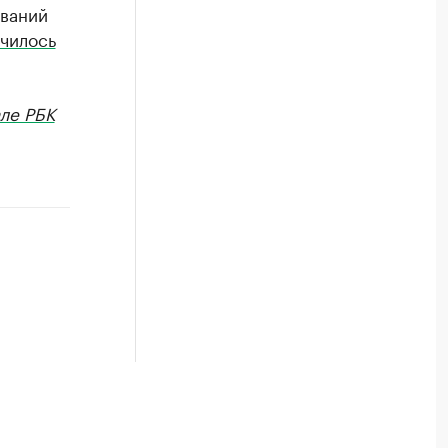
ований
чилось
ле РБК