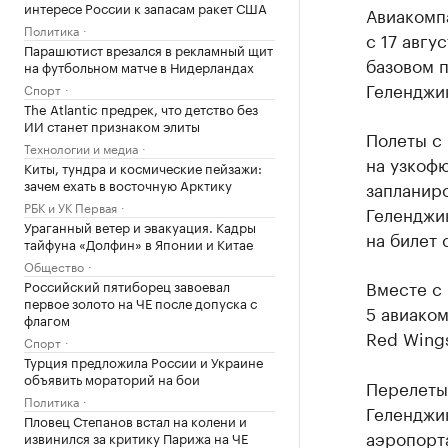
интересе России к запасам ракет США
Авиакомпа
Политика
с 17 авгу
Парашютист врезался в рекламный щит
базовом п
на футбольном матче в Нидерландах
Геленджи
Спорт
The Atlantic предрек, что детство без
ИИ станет признаком элиты
Полеты с 
Технологии и медиа
на узкофю
Киты, тундра и космические пейзажи:
зачем ехать в восточную Арктику
запланиро
РБК и УК Первая
Геленджи
Ураганный ветер и эвакуация. Кадры
на билет 
тайфуна «Долфин» в Японии и Китае
Общество
Вместе с 
Российский пятиборец завоевал
первое золото на ЧЕ после допуска с
5 авиаком
флагом
Red Wing
Спорт
Турция предложила России и Украине
объявить мораторий на бои
Перелеты
Политика
Геленджик
Пловец Степанов встал на колени и
аэропор
извинился за критику Парижа на ЧЕ