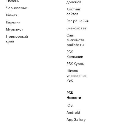
Тюмень
доменов
Черноземье
Хостинг
сайтов
Кавказ
Рег.решения
Карелия
Знакомства
Мурманск
Сайт
Приморский
знакомств
край
podbor.ru
РБК
Компании
РБК Курсы
Школа
управления
РБК
РБК
Новости
iOS
Android
AppGallery