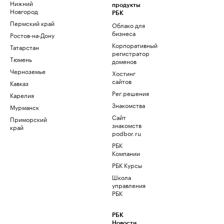
Нижний
продукты
Новгород
РБК
Пермский край
Облако для
бизнеса
Ростов-на-Дону
Корпоративный
Татарстан
регистратор
Тюмень
доменов
Черноземье
Хостинг
сайтов
Кавказ
Рег.решения
Карелия
Знакомства
Мурманск
Сайт
Приморский
знакомств
край
podbor.ru
РБК
Компании
РБК Курсы
Школа
управления
РБК
РБК
Новости