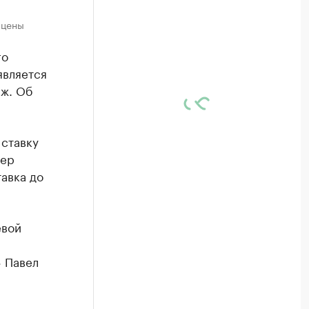
 цены
го
является
аж. Об
 ставку
ьер
авка до
евой
» Павел