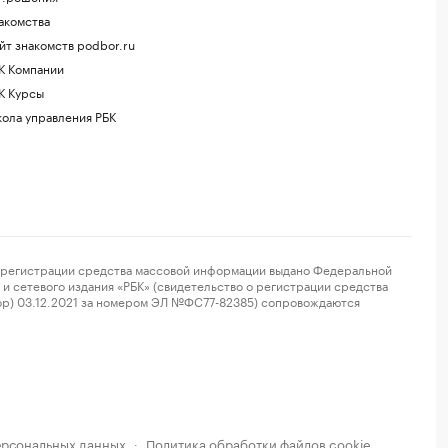
акомства
йт знакомств podbor.ru
К Компании
К Курсы
ола управления РБК
регистрации средства массовой информации выдано Федеральной
и сетевого издания «РБК» (свидетельство о регистрации средства
ор) 03.12.2021 за номером ЭЛ №ФС77-82385) сопровождаются
ерсональных данных
Политика обработки файлов cookie
·