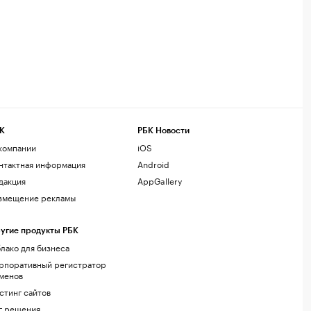
К
РБК Новости
компании
iOS
нтактная информация
Android
дакция
AppGallery
змещение рекламы
угие продукты РБК
лако для бизнеса
рпоративный регистратор
менов
стинг сайтов
г.решения