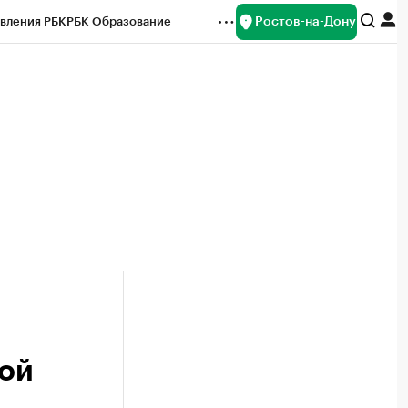
Ростов-на-Дону
вления РБК
РБК Образование
редитные рейтинги
Франшизы
Газета
ок наличной валюты
ой