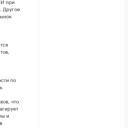
 И при
. Другое
рынок
ется
тов,
сти по
ь
вов, что
агирует
пы и
в