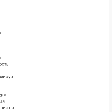
т
я
н
ость
озирует
ким
вая
ания не