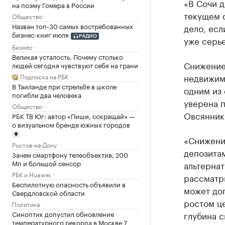
«В Сочи д
на поэму Гомера в России
текущем с
Общество
Назван топ-30 самых востребованных
дело, есл
бизнес-книг июля
РАДИО
уже серье
Бизнес
Великая усталость. Почему столько
Снижение 
людей сегодня чувствуют себя на грани
недвижимо
Подписка на РБК
В Таиланде при стрельбе в школе
одним из
погибли два человека
уверена 
Общество
Овсянник
РБК ТВ Юг: автор «Пиши, сокращай» —
о визуальном бренде южных городов
«Снижени
Ростов-на-Дону
депозитам
Зачем смартфону телеобъектив, 200
Мп и большой сенсор
альтерна
РБК и Huawei
рассматри
Беспилотную опасность объявили в
может доп
Свердловской области
ростом це
Политика
глубина с
Синоптик допустил обновление
температурного рекорда в Москве 7