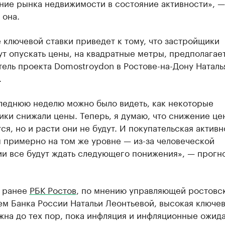
ние рынка недвижимости в состояние активности», —
 она.
ключевой ставки приведет к тому, что застройщики
т опускать цены, на квадратные метры, предполагае
ель проекта Domostroydon в Ростове-на-Дону Наталь
.
леднюю неделю можно было видеть, как некоторые
ки снижали цены. Теперь, я думаю, что снижение це
ся, но и расти они не будут. И покупательская активн
 примерно на том же уровне — из-за человеческой
ии все будут ждать следующего понижения», — прогн
л ранее
РБК Ростов
, по мнению управляющей ростовс
м Банка России Натальи Леонтьевой, высокая ключе
жна до тех пор, пока инфляция и инфляционные ожид