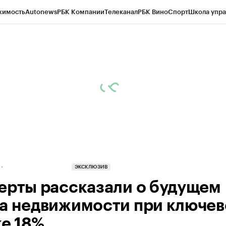
жимость
Autonews
РБК Компании
Телеканал
РБК Вино
Спорт
Школа упра
д
Стиль
Крипто
РБК Бизнес-среда
Дискуссионный клуб
Исследования
К
рагентов
Политика
Экономика
Бизнес
Технологии и медиа
Финансы
Рын
ЭКСКЛЮЗИВ
ерты рассказали о будущем
а недвижимости при ключев
ке 18%