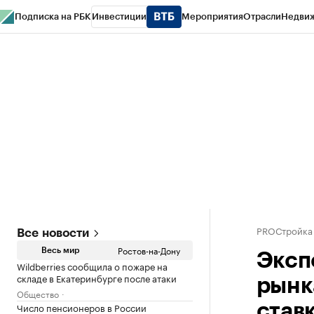
Подписка на РБК
Инвестиции
Мероприятия
Отрасли
Недви
РБК Курсы
РБК Life
Тренды
Визионеры
Национальные проекты
Горо
Спецпроекты СПб
Конференции СПб
Спецпроекты
Проверка конт
PROСтройка
Все новости
Ростов-на-Дону
Весь мир
Эксп
Wildberries сообщила о пожаре на
складе в Екатеринбурге после атаки
рынк
Общество
Число пенсионеров в России
став