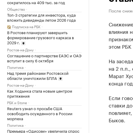
сократилось на 409 тыс. за год
Общество
После сниж
Топ-3 стратегии для инвестора, куда
вложить дивиденды летом 2026 года
Снижение
Подписка на РБК
влияния н
В Ростове планируют завершить
формирование грузового каркаса в
признаком
2029 г.
этом РБК 
Ростов-на-Дону
Соглашение о партнерстве ЕАЭС и ОАЭ
На заседа
вступит в силу 6 октября
Политика
на 2 п.п.
Над тремя районами Ростовской
Марат Хус
области уничтожили БПЛА
конца год
Ростов-на-Дону
Как Ходынка стала новым центром
притяжения
Если гов
РБК и Stone
ставки до
Reuters узнал о просьбе США
повлияет,
освободить осужденного в России
морпеха
Быков.
Политика
Премьера «Одиссеи» увеличила спрос