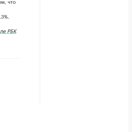
м, что
,3%.
ле РБК