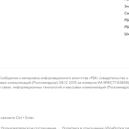
Зн
Са
РБ
РБ
Шк
ения и материалы информационного агентства «РБК» (свидетельство о 
овых коммуникаций (Роскомнадзор) 09.12.2015 за номером ИА №ФС77-63848) 
 связи, информационных технологий и массовых коммуникаций (Роскомнадз
нажмите Ctrl + Enter
Пользовательское соглашение
Политика в отношении обработки п
·