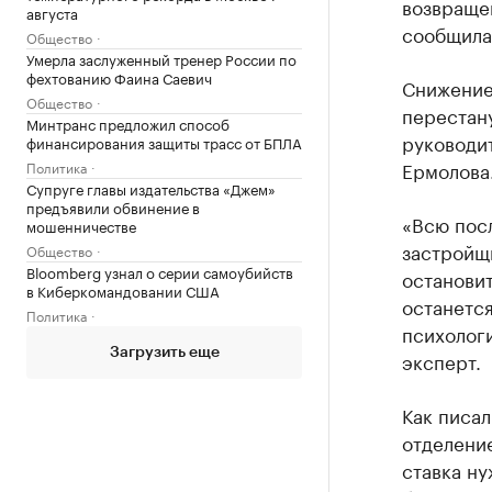
возвраще
августа
сообщила
Общество
Умерла заслуженный тренер России по
фехтованию Фаина Саевич
Снижение 
Общество
перестану
Минтранс предложил способ
руководит
финансирования защиты трасс от БПЛА
Ермолова
Политика
Супруге главы издательства «Джем»
предъявили обвинение в
«Всю пос
мошенничестве
застройщи
Общество
Bloomberg узнал о серии самоубийств
остановит
в Киберкомандовании США
останется
Политика
психолог
Загрузить еще
эксперт.
Как писа
отделение
ставка ну