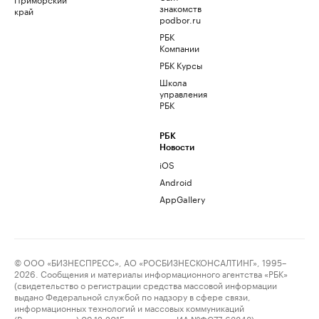
знакомств
край
podbor.ru
РБК
Компании
РБК Курсы
Школа
управления
РБК
РБК
Новости
iOS
Android
AppGallery
© ООО «БИЗНЕСПРЕСС», АО «РОСБИЗНЕСКОНСАЛТИНГ», 1995–
2026. Сообщения и материалы информационного агентства «РБК»
(свидетельство о регистрации средства массовой информации
выдано Федеральной службой по надзору в сфере связи,
информационных технологий и массовых коммуникаций
(Роскомнадзор) 09.12.2015 за номером ИА №ФС77-63848) и сетевого