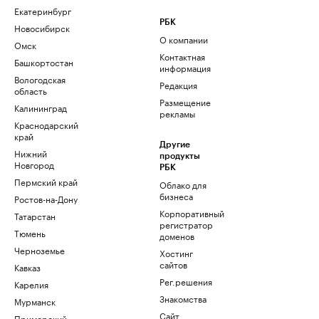
Екатеринбург
РБК
Новосибирск
О компании
Омск
Контактная
Башкортостан
информация
Вологодская
Редакция
область
Размещение
Калининград
рекламы
Краснодарский
край
Другие
Нижний
продукты
Новгород
РБК
Пермский край
Облако для
бизнеса
Ростов-на-Дону
Корпоративный
Татарстан
регистратор
Тюмень
доменов
Черноземье
Хостинг
сайтов
Кавказ
Рег.решения
Карелия
Знакомства
Мурманск
Сайт
Приморский