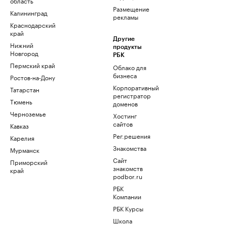
область
Размещение
Калининград
рекламы
Краснодарский
край
Другие
Нижний
продукты
Новгород
РБК
Пермский край
Облако для
бизнеса
Ростов-на-Дону
Корпоративный
Татарстан
регистратор
Тюмень
доменов
Черноземье
Хостинг
сайтов
Кавказ
Рег.решения
Карелия
Знакомства
Мурманск
Сайт
Приморский
знакомств
край
podbor.ru
РБК
Компании
РБК Курсы
Школа