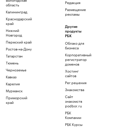
Редакция
область
Размещение
Калининград
рекламы
Краснодарский
край
Другие
Нижний
продукты
Новгород
РБК
Пермский край
Облако для
бизнеса
Ростов-на-Дону
Корпоративный
Татарстан
регистратор
Тюмень
доменов
Черноземье
Хостинг
сайтов
Кавказ
Рег.решения
Карелия
Знакомства
Мурманск
Сайт
Приморский
знакомств
край
podbor.ru
РБК
Компании
РБК Курсы