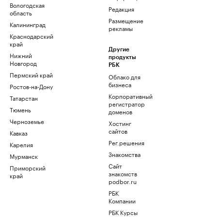
Вологодская
Редакция
область
Размещение
Калининград
рекламы
Краснодарский
край
Другие
Нижний
продукты
Новгород
РБК
Пермский край
Облако для
бизнеса
Ростов-на-Дону
Корпоративный
Татарстан
регистратор
Тюмень
доменов
Черноземье
Хостинг
сайтов
Кавказ
Рег.решения
Карелия
Знакомства
Мурманск
Сайт
Приморский
знакомств
край
podbor.ru
РБК
Компании
РБК Курсы