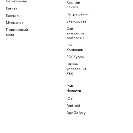
Черноземье
Хостинг
сайтов
Кавказ
Рег.решения
Карелия
Знакомства
Мурманск
Сайт
Приморский
знакомств
край
podbor.ru
РБК
Компании
РБК Курсы
Школа
управления
РБК
РБК
Новости
iOS
Android
AppGallery