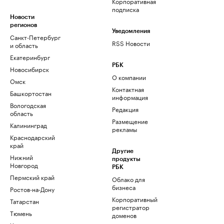
Корпоративная
подписка
Новости
регионов
Уведомления
Санкт-Петербург
RSS Новости
и область
Екатеринбург
РБК
Новосибирск
О компании
Омск
Контактная
Башкортостан
информация
Вологодская
Редакция
область
Размещение
Калининград
рекламы
Краснодарский
край
Другие
Нижний
продукты
Новгород
РБК
Пермский край
Облако для
бизнеса
Ростов-на-Дону
Корпоративный
Татарстан
регистратор
Тюмень
доменов