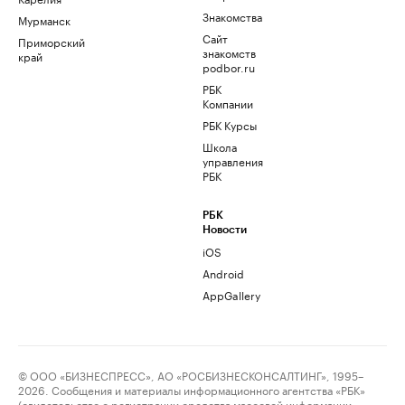
Знакомства
Мурманск
Сайт
Приморский
знакомств
край
podbor.ru
РБК
Компании
РБК Курсы
Школа
управления
РБК
РБК
Новости
iOS
Android
AppGallery
© ООО «БИЗНЕСПРЕСС», АО «РОСБИЗНЕСКОНСАЛТИНГ», 1995–
2026. Сообщения и материалы информационного агентства «РБК»
(свидетельство о регистрации средства массовой информации