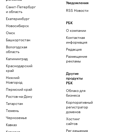
Уведомления
Санкт-Петербург
RSS Новости
и область
Екатеринбург
РБК
Новосибирск
О компании
Омск
Контактная
Башкортостан
информация
Вологодская
Редакция
область
Размещение
Калининград
рекламы
Краснодарский
край
Другие
Нижний
продукты
Новгород
РБК
Пермский край
Облако для
бизнеса
Ростов-на-Дону
Корпоративный
Татарстан
регистратор
Тюмень
доменов
Черноземье
Хостинг
сайтов
Кавказ
Рег.решения
Карелия