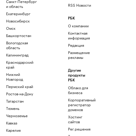
Санкт-Петербург
RSS Новости
и область
Екатеринбург
РБК
Новосибирск
О компании
Омск
Контактная
Башкортостан
информация
Вологодская
Редакция
область
Размещение
Калининград
рекламы
Краснодарский
край
Другие
Нижний
продукты
Новгород
РБК
Пермский край
Облако для
бизнеса
Ростов-на-Дону
Корпоративный
Татарстан
регистратор
Тюмень
доменов
Черноземье
Хостинг
сайтов
Кавказ
Рег.решения
Карелия
Знакомства