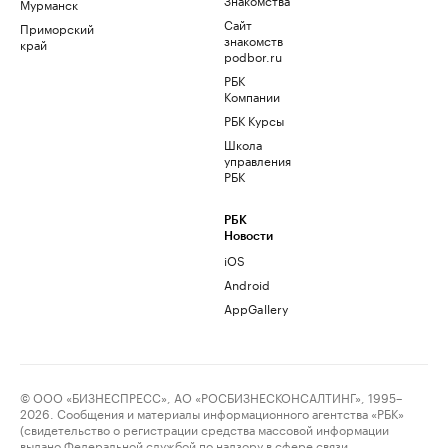
Мурманск
Сайт
Приморский
знакомств
край
podbor.ru
РБК
Компании
РБК Курсы
Школа
управления
РБК
РБК
Новости
iOS
Android
AppGallery
© ООО «БИЗНЕСПРЕСС», АО «РОСБИЗНЕСКОНСАЛТИНГ», 1995–
2026. Сообщения и материалы информационного агентства «РБК»
(свидетельство о регистрации средства массовой информации
выдано Федеральной службой по надзору в сфере связи,