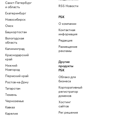
Санкт-Петербург
RSS Новости
и область
Екатеринбург
РБК
Новосибирск
О компании
Омск
Контактная
Башкортостан
информация
Вологодская
Редакция
область
Размещение
Калининград
рекламы
Краснодарский
край
Другие
Нижний
продукты
Новгород
РБК
Пермский край
Облако для
бизнеса
Ростов-на-Дону
Корпоративный
Татарстан
регистратор
Тюмень
доменов
Черноземье
Хостинг
сайтов
Кавказ
Рег.решения
Карелия