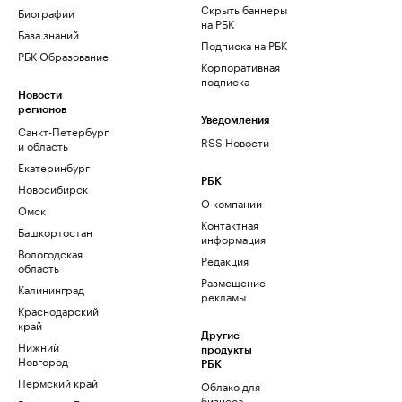
Скрыть баннеры
Биографии
на РБК
База знаний
Подписка на РБК
РБК Образование
Корпоративная
подписка
Новости
регионов
Уведомления
Санкт-Петербург
RSS Новости
и область
Екатеринбург
РБК
Новосибирск
О компании
Омск
Контактная
Башкортостан
информация
Вологодская
Редакция
область
Размещение
Калининград
рекламы
Краснодарский
край
Другие
Нижний
продукты
Новгород
РБК
Пермский край
Облако для
бизнеса