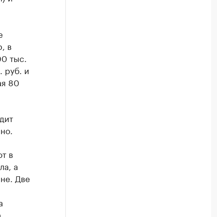
е
, в
0 тыс.
. руб. и
ая 80
дит
но.
т в
а, а
не. Две
а
а