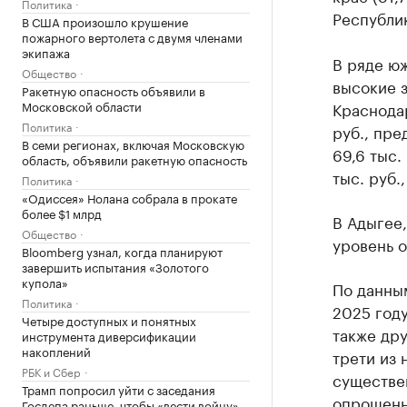
Политика
Республик
В США произошло крушение
пожарного вертолета с двумя членами
экипажа
В ряде ю
Общество
высокие з
Ракетную опасность объявили в
Московской области
Краснодар
Политика
руб., пре
В семи регионах, включая Московскую
69,6 тыс.
область, объявили ракетную опасность
тыс. руб.
Политика
«Одиссея» Нолана собрала в прокате
более $1 млрд
В Адыгее,
Общество
уровень о
Bloomberg узнал, когда планируют
завершить испытания «Золотого
купола»
По данным
Политика
2025 году
Четыре доступных и понятных
также дру
инструмента диверсификации
накоплений
трети из 
РБК и Сбер
существе
Трамп попросил уйти с заседания
опрошенн
Госдепа раньше, чтобы «вести войну»