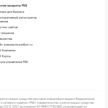
угие продукты РБК
лако для бизнеса
рпоративный регистратор
менов
стинг сайтов
г.решения
акомства
йт знакомств podbor.ru
К Компании
К Курсы
ола управления РБК
регистрации средства массовой информации выдано Федеральной
и сетевого издания «РБК» (свидетельство о регистрации средства
ор) 03.12.2021 за номером ЭЛ №ФС77-82385) сопровождаются