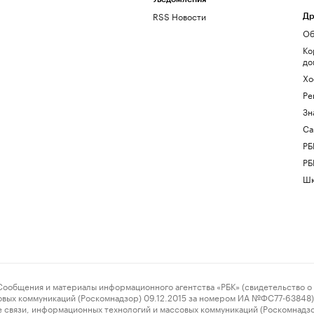
RSS Новости
Др
Об
Ко
до
Хо
Ре
Зн
Са
РБ
РБ
Шк
ения и материалы информационного агентства «РБК» (свидетельство о 
овых коммуникаций (Роскомнадзор) 09.12.2015 за номером ИА №ФС77-63848) 
 связи, информационных технологий и массовых коммуникаций (Роскомнадз