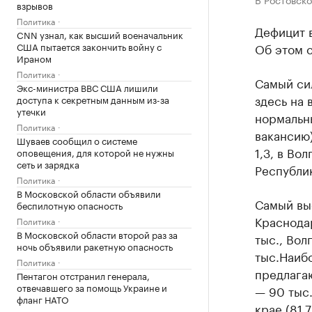
взрывов
Политика
Дефицит в
CNN узнал, как высший военачальник
США пытается закончить войну с
Об этом с
Ираном
Политика
Самый си
Экс-министра ВВС США лишили
здесь на 
доступа к секретным данным из-за
утечки
нормальны
Политика
вакансию)
Шуваев сообщил о системе
1,3, в Во
оповещения, для которой не нужны
сеть и зарядка
Республик
Политика
В Московской области объявили
Самый выс
беспилотную опасность
Краснодар
Политика
В Московской области второй раз за
тыс., Вол
ночь объявили ракетную опасность
тыс.Наибо
Политика
предлага
Пентагон отстранил генерала,
отвечавшего за помощь Украине и
— 90 тыс.
фланг НАТО
крае (81,