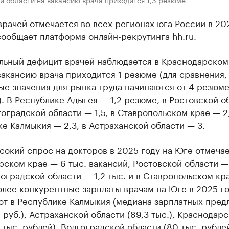
рачей отмечается во всех регионах юга России в 202
ообщает платформа онлайн-рекрутинга hh.ru.
льный дефицит врачей наблюдается в Краснодарском
вакансию врача приходится 1 резюме (для сравнения,
е значения для рынка труда начинаются от 4 резюме
. В Республике Адыгея — 1,2 резюме, в Ростовской о
лгоградской области — 1,5, в Ставропольском крае — 2,
е Калмыкия — 2,3, в Астраханской области — 3.
окий спрос на докторов в 2025 году на Юге отмечае
ском крае — 6 тыс. вакансий, Ростовской области — 
гоградской области — 1,2 тыс. и в Ставропольском кра
лее конкурентные зарплаты врачам на Юге в 2025 г
ют в Республике Калмыкия (медиана зарплатных пре
 руб.), Астраханской области (89,3 тыс.), Краснодар
7 тыс. рублей), Волгоградской области (80 тыс. рублей