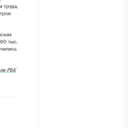
 труда,
строе
нских
 90 тыс.
ичились
ле РБК