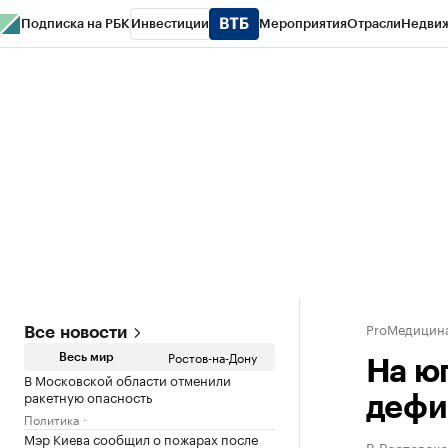
Подписка на РБК
Инвестиции
Мероприятия
Отрасли
Недви
РБК Курсы
РБК Life
Тренды
Визионеры
Национальные проекты
Горо
Спецпроекты СПб
Конференции СПб
Спецпроекты
Проверка конт
ProМедицин
Все новости
Ростов-на-Дону
Весь мир
На ю
В Московской области отменили
ракетную опасность
дефи
Политика
Мэр Киева сообщил о пожарах после
В Ростовско