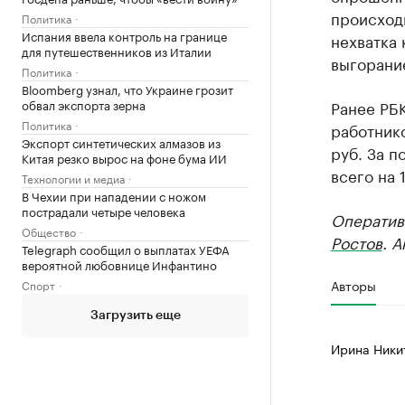
происходи
Политика
Испания ввела контроль на границе
нехватка 
для путешественников из Италии
выгорани
Политика
Bloomberg узнал, что Украине грозит
обвал экспорта зерна
Ранее РБ
Политика
работнико
Экспорт синтетических алмазов из
руб. За п
Китая резко вырос на фоне бума ИИ
всего на 
Технологии и медиа
В Чехии при нападении с ножом
пострадали четыре человека
Оператив
Общество
Ростов
. 
Telegraph сообщил о выплатах УЕФА
вероятной любовнице Инфантино
Авторы
Спорт
Загрузить еще
Ирина Ники