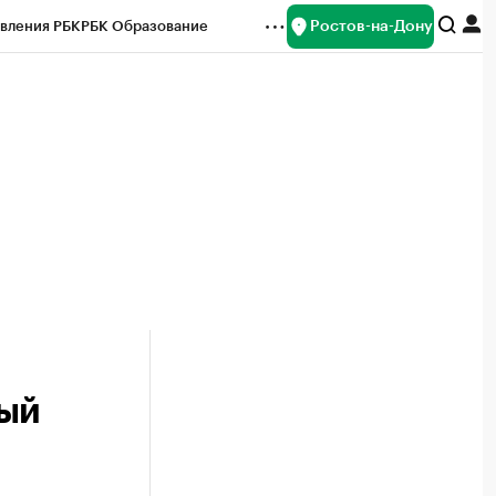
Ростов-на-Дону
вления РБК
РБК Образование
редитные рейтинги
Франшизы
Газета
ок наличной валюты
рый