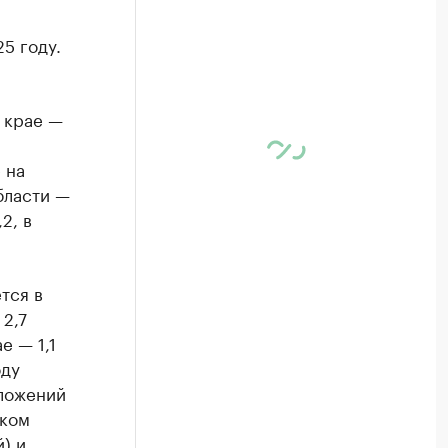
5 году.
 крае —
 на
бласти —
2, в
тся в
2,7
е — 1,1
оду
дложений
ском
) и