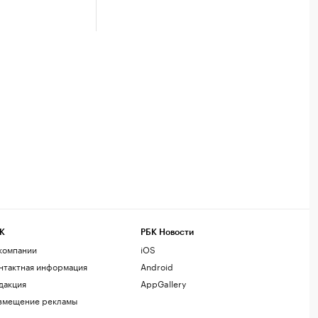
К
РБК Новости
компании
iOS
нтактная информация
Android
дакция
AppGallery
змещение рекламы