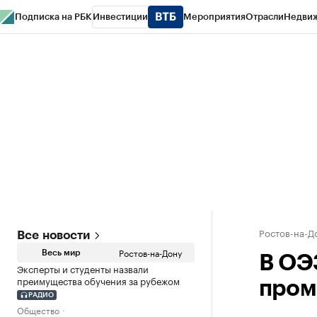
Подписка на РБК
Инвестиции
Мероприятия
Отрасли
Недви
РБК Курсы
РБК Life
Тренды
Визионеры
Национальные проекты
Горо
Спецпроекты СПб
Конференции СПб
Спецпроекты
Проверка конт
Ростов-на-Д
Все новости
Ростов-на-Дону
Весь мир
В ОЭ
Эксперты и студенты назвали
преимущества обучения за рубежом
пром
РАДИО
Общество