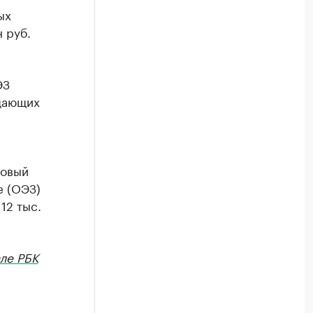
ых
н руб.
ЭЗ
щающих
новый
е (ОЭЗ)
12 тыс.
ле РБК