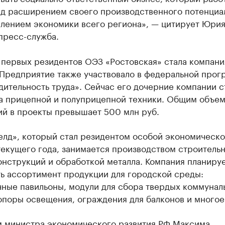
ад расширением своего производственного потенциал
плением экономики всего региона», — цитирует Юри
пресс-служба.
 первых резидентов ОЭЗ «Ростовская» стала компани
 Предприятие также участвовало в федеральной прог
ительность труда». Сейчас его дочерние компании с
да прицепной и полуприцепной техники. Общим объе
ий в проекты превышает 500 млн руб.
елд», который стал резидентом особой экономическо
текущего года, занимается производством строитель
онструкций и обработкой металла. Компания планиру
ь ассортимент продукции для городской среды:
чные павильоны, модули для сбора твердых коммунал
опоры освещения, ограждения для балконов и многое
м министра экономического развития РФ Максима