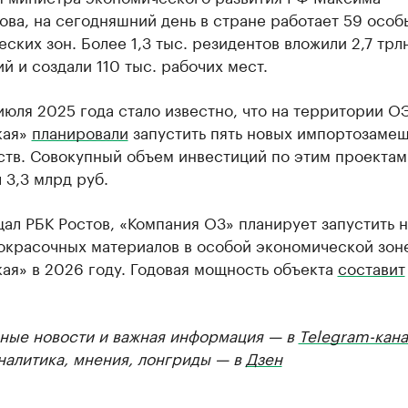
ва, на сегодняшний день в стране работает 59 особ
ских зон. Более 1,3 тыс. резидентов вложили 2,7 трл
й и создали 110 тыс. рабочих мест.
июля 2025 года стало известно, что на территории О
кая»
планировали
запустить пять новых импортозаме
ств. Совокупный объем инвестиций по этим проектам
3,3 млрд руб.
ал РБК Ростов, «Компания O3» планирует запустить 
кокрасочных материалов в особой экономической зон
ая» в 2026 году. Годовая мощность объекта
составит
ные новости и важная информация — в
Telegram-кана
Аналитика, мнения, лонгриды — в
Дзен