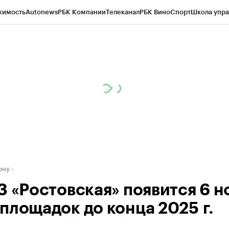
жимость
Autonews
РБК Компании
Телеканал
РБК Вино
Спорт
Школа упра
д
Стиль
Крипто
РБК Бизнес-среда
Дискуссионный клуб
Исследования
К
рагентов
Политика
Экономика
Бизнес
Технологии и медиа
Финансы
Рын
ону
З «Ростовская» появится 6 н
площадок до конца 2025 г.