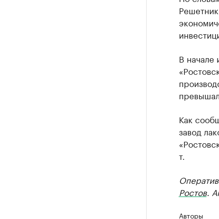
Решетнико
экономиче
инвестици
В начале 
«Ростовс
производ
превышал 
Как сообщ
завод ла
«Ростовск
т.
Оператив
Ростов
. 
Авторы