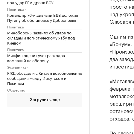
под удар FPV‑дрона ВСУ
просто н
Политика
над укре
Командир 76-й дивизии ВДВ доложил
Путину об обстановке у Доброполья
Слюсаря 
Политика
Минобороны заявило об ударе по
Одним из
складам и логистическому хабу под
Киевом
«Бонум».
Политика
«Производ
Минфин оценит учет расходов
два заво
компаний на оборону
инвестиц
Экономика
РЖД обсудили с Китаем возобновление
сообщения между Иркутском и
«Металлв
Пекином
феврале 
Общество
металлок
Загрузить еще
расширит
останово
отходов, 
По слова