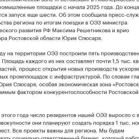
ромышленные площадки с начала 2025 года. До конца
тся запуск еще шести. Об этом сообщила пресс-служ
ства региона по итогам поездки в ОЭЗ министра
еского развития РФ Максима Решетникова и врио
ора Ростовской области Юрия Слюсаря.
оду на территории ОЭЗ построили пять производстве
 Площадь каждого из них составляет почти 1,5 тыс. кв
астей, процесс открытия новых производств ускоряе
овых промплощадок с инфраструктурой. По словам гл
Юрия Слюсаря, особая экономическая зона «Ростовск
ачимым фактором конкурентоспособности Ростовской
 этого года число резидентов нашей ОЭЗ выросло с 
совокупности они планируют создать порядка 1 тыс. н
ест. Все проекты важны для региона. Мы будем
ать социально-ответственный бизнес, который рабо