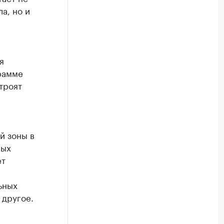
а, но и
я
я
рамме
троят
м
й зоны в
ных
ет
ьных
 другое.