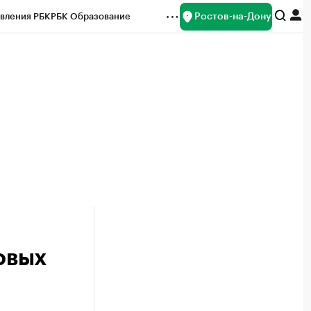
Ростов-на-Дону
вления РБК
РБК Образование
редитные рейтинги
Франшизы
Газета
ок наличной валюты
овых