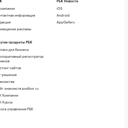
К
РБК Новости
компании
iOS
нтактная информация
Android
дакция
AppGallery
змещение рекламы
угие продукты РБК
лако для бизнеса
рпоративный регистратор
менов
стинг сайтов
г.решения
акомства
йт знакомств podbor.ru
К Компании
К Курсы
ола управления РБК