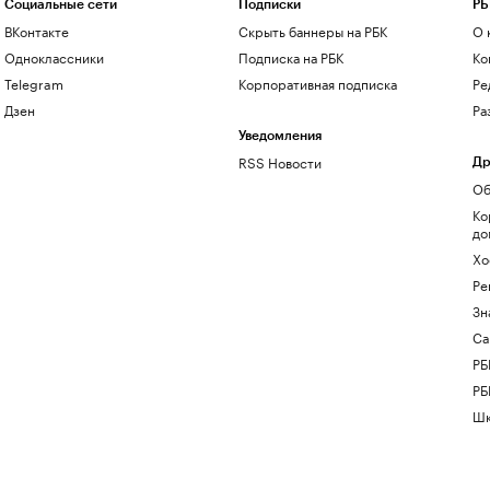
Социальные сети
Подписки
РБ
ВКонтакте
Скрыть баннеры на РБК
О 
Одноклассники
Подписка на РБК
Ко
Telegram
Корпоративная подписка
Ре
Дзен
Ра
Уведомления
RSS Новости
Др
Об
Ко
до
Хо
Ре
Зн
Са
РБ
РБ
Шк