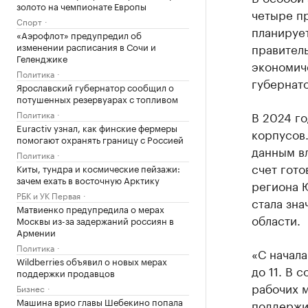
золото на чемпионате Европы
четыре п
Спорт
планируе
«Аэрофлот» предупредил об
изменении расписания в Сочи и
правитель
Геленджике
экономич
Политика
губернат
Ярославский губернатор сообщил о
потушенных резервуарах с топливом
Политика
В 2024 г
Euractiv узнал, как финские фермеры
корпусов.
помогают охранять границу с Россией
данным вл
Политика
счет гот
Киты, тундра и космические пейзажи:
зачем ехать в восточную Арктику
региона 
РБК и УК Первая
стала зн
Матвиенко предупредила о мерах
области.
Москвы из-за задержаний россиян в
Армении
Политика
«С начала
Wildberries объявил о новых мерах
до 11. В 
поддержки продавцов
рабочих м
Бизнес
Машина врио главы Шебекино попала
поддержив