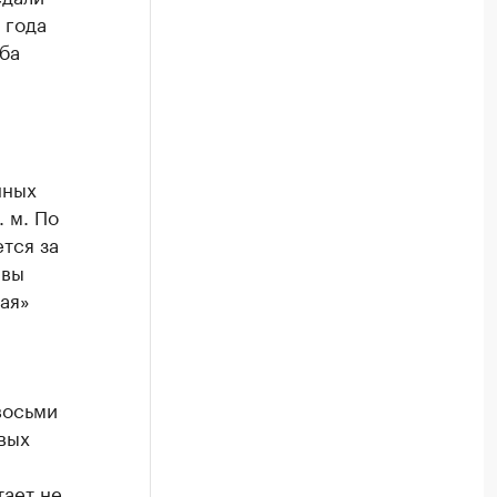
 года
ба
нных
. м. По
тся за
авы
ая»
восьми
овых
тает не