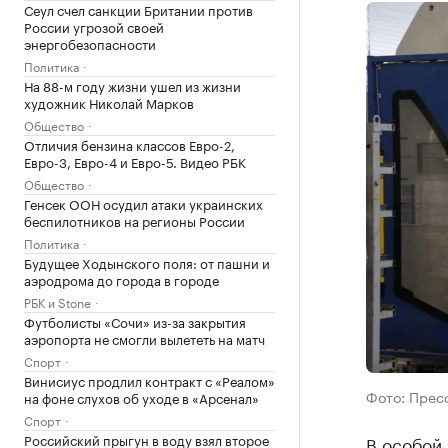
Сеул счел санкции Британии против
России угрозой своей
энергобезопасности
Политика
На 88-м году жизни ушел из жизни
художник Николай Марков
Общество
Отличия бензина классов Евро-2,
Евро-3, Евро-4 и Евро-5. Видео РБК
Общество
Генсек ООН осудил атаки украинских
беспилотников на регионы России
Политика
Будущее Ходынского поля: от пашни и
аэродрома до города в городе
РБК и Stone
Футболисты «Сочи» из-за закрытия
аэропорта не смогли вылететь на матч
Спорт
Винисиус продлил контракт с «Реалом»
Фото: Прес
на фоне слухов об уходе в «Арсенал»
Спорт
Российский прыгун в воду взял второе
В особой