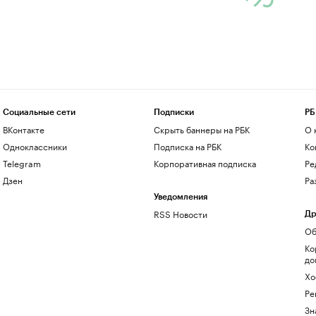
Социальные сети
Подписки
РБ
ВКонтакте
Скрыть баннеры на РБК
О 
Одноклассники
Подписка на РБК
Ко
Telegram
Корпоративная подписка
Ре
Дзен
Ра
Уведомления
RSS Новости
Др
Об
Ко
до
Хо
Ре
Зн