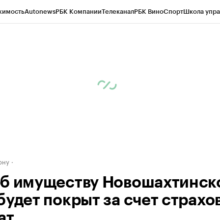
жимость
Autonews
РБК Компании
Телеканал
РБК Вино
Спорт
Школа упра
д
Стиль
Крипто
РБК Бизнес-среда
Дискуссионный клуб
Исследования
К
рагентов
Политика
Экономика
Бизнес
Технологии и медиа
Финансы
Рын
ону
б имуществу Новошахтинск
будет покрыт за счет страхо
ат