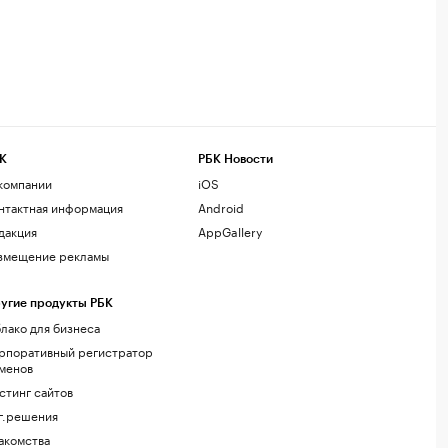
К
РБК Новости
компании
iOS
нтактная информация
Android
дакция
AppGallery
змещение рекламы
угие продукты РБК
лако для бизнеса
рпоративный регистратор
менов
стинг сайтов
г.решения
акомства