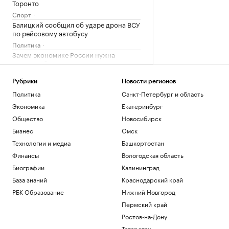
Торонто
Спорт
Балицкий сообщил об ударе дрона ВСУ
по рейсовому автобусу
Политика
Зачем экономике России нужна
товарная биржа
РБК и Петербургская Биржа
Рубрики
Новости регионов
Посольство Украины сообщило о
повреждении украинского памятника в
Политика
Санкт-Петербург и область
Польше
Экономика
Екатеринбург
Политика
Общество
Новосибирск
Бывший сотрудник Google запустил
Бизнес
Омск
сервис, пародирующий работу чат-
бота
Технологии и медиа
Башкортостан
Тренды
Финансы
Вологодская область
Биографии
Калининград
Загрузить еще
База знаний
Краснодарский край
РБК Образование
Нижний Новгород
Пермский край
Ростов-на-Дону
Татарстан