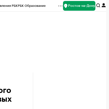
Ростов-на-Дону
вления РБК
РБК Образование
редитные рейтинги
Франшизы
Газета
ок наличной валюты
ого
вых