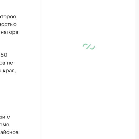
оторое
ностью
рнатора
150
ов не
 края,
язи с
теме
районов