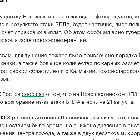
уществу Новошахтинского завода нефтепродуктов, к
о в результате атаки БПЛА, будет частично, либо пол
 счет страховых выплат. Об этом сообщил врио губе
сарь в ходе пресс-конференции.
овам, для тушения пожара было привлечено порядка 
хники, а также большое количество пожарных расчет
Ростовской области, но и с Калмыкии, Краснодарского
вья.
К Ростов
сообщал
о том, что на Новошахтинском НПЗ
 возгорание из-за атаки БПЛА в ночь на 21 августа.
ЖКХ региона Антонина Пшеничная
заявляла
, что в св
исшествием было временно снижено давление в сис
ения центра города, а также в двух десятков микро