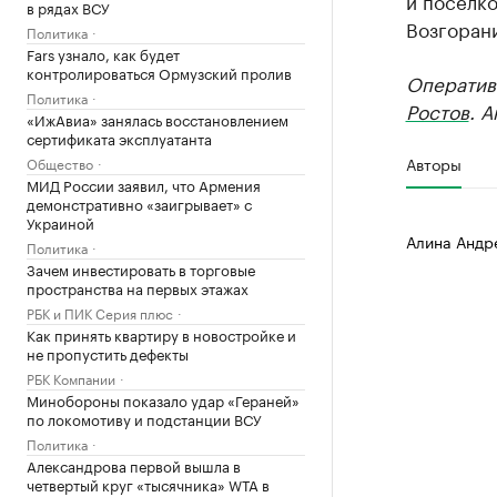
и поселко
в рядах ВСУ
Возгорани
Политика
Fars узнало, как будет
контролироваться Ормузский пролив
Оператив
Политика
Ростов
. 
«ИжАвиа» занялась восстановлением
сертификата эксплуатанта
Авторы
Общество
МИД России заявил, что Армения
демонстративно «заигрывает» с
Украиной
Алина Андр
Политика
Зачем инвестировать в торговые
пространства на первых этажах
РБК и ПИК Серия плюс
Как принять квартиру в новостройке и
не пропустить дефекты
РБК Компании
Минобороны показало удар «Гераней»
по локомотиву и подстанции ВСУ
Политика
Александрова первой вышла в
четвертый круг «тысячника» WTA в