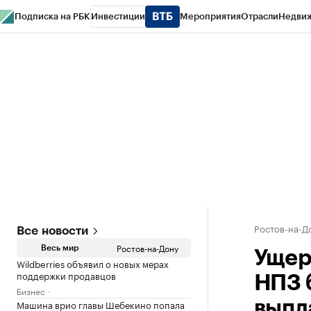
Подписка на РБК
Инвестиции
Мероприятия
Отрасли
Недви
РБК Курсы
РБК Life
Тренды
Визионеры
Национальные проекты
Горо
Спецпроекты СПб
Конференции СПб
Спецпроекты
Проверка конт
Ростов-на-Д
Все новости
Ростов-на-Дону
Весь мир
Ущер
Wildberries объявил о новых мерах
поддержки продавцов
НПЗ 
Бизнес
Машина врио главы Шебекино попала
выпл