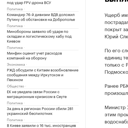
под удар FPV‑дрона ВСУ
Политика
Ущерб им
Командир 76-й дивизии ВДВ доложил
Путину об обстановке на Доброполье
пострадал
Политика
покрыт за
Минобороны заявило об ударе по
Юрий Слю
складам и логистическому хабу под
Киевом
Политика
По его сл
Минфин оценит учет расходов
единиц те
компаний на оборону
только с 
Экономика
РЖД обсудили с Китаем возобновление
Подмоско
сообщения между Иркутском и
Пекином
Ранее РБ
Общество
ЕК не увидела связи России с
произошло
миграционным кризисом в Сеуте
Политика
Министр 
За день в регионах России сбили 281
украинский беспилотник
этим про
Политика
водоснабж
В Киеве заявили о 16 тыс. иностранцев