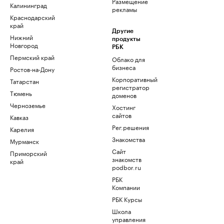
Размещение
Калининград
рекламы
Краснодарский
край
Другие
Нижний
продукты
Новгород
РБК
Пермский край
Облако для
бизнеса
Ростов-на-Дону
Корпоративный
Татарстан
регистратор
Тюмень
доменов
Черноземье
Хостинг
сайтов
Кавказ
Рег.решения
Карелия
Знакомства
Мурманск
Сайт
Приморский
знакомств
край
podbor.ru
РБК
Компании
РБК Курсы
Школа
управления