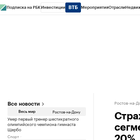
Подписка на РБК
Инвестиции
Мероприятия
Отрасли
Недви
РБК Курсы
РБК Life
Тренды
Визионеры
Национальные проекты
Горо
Спецпроекты СПб
Конференции СПб
Спецпроекты
Проверка конт
Ростов-на-Д
Все новости
Ростов-на-Дону
Весь мир
Стра
Умер первый тренер шестикратного
олимпийского чемпиона гимнаста
сегм
Щербо
Спорт
20%