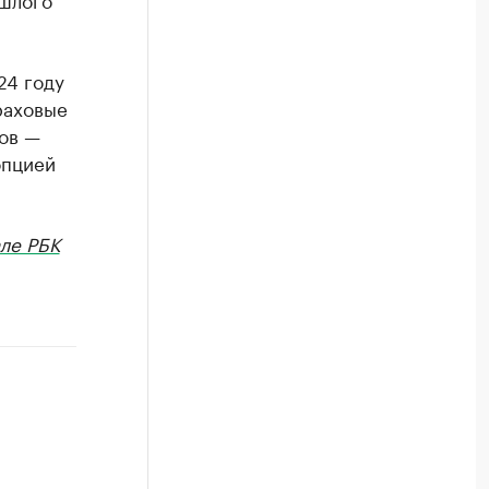
24 году
раховые
тов —
опцией
ле РБК