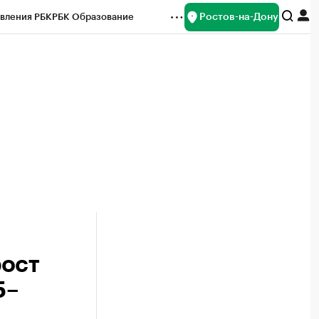
Ростов-на-Дону
вления РБК
РБК Образование
редитные рейтинги
Франшизы
Газета
ок наличной валюты
рост
5–