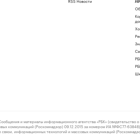
RSS Новости
Др
Об
Ко
до
Хо
Ре
Зн
Са
РБ
РБ
Шк
ения и материалы информационного агентства «РБК» (свидетельство о 
овых коммуникаций (Роскомнадзор) 09.12.2015 за номером ИА №ФС77-63848) 
 связи, информационных технологий и массовых коммуникаций (Роскомнадз