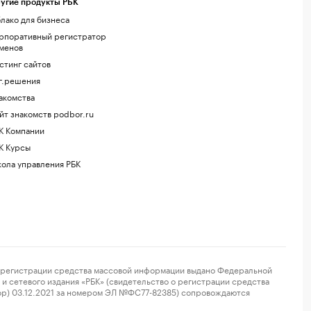
угие продукты РБК
лако для бизнеса
рпоративный регистратор
менов
стинг сайтов
г.решения
акомства
йт знакомств podbor.ru
К Компании
К Курсы
ола управления РБК
регистрации средства массовой информации выдано Федеральной
и сетевого издания «РБК» (свидетельство о регистрации средства
ор) 03.12.2021 за номером ЭЛ №ФС77-82385) сопровождаются