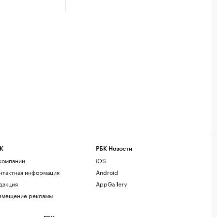
К
РБК Новости
компании
iOS
нтактная информация
Android
дакция
AppGallery
змещение рекламы