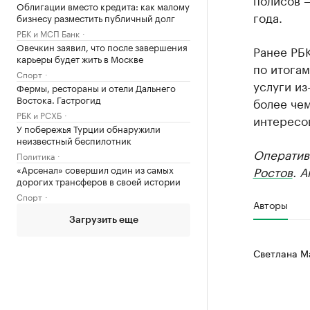
Облигации вместо кредита: как малому
года.
бизнесу разместить публичный долг
РБК и МСП Банк
Овечкин заявил, что после завершения
Ранее РБ
карьеры будет жить в Москве
по итогам
Спорт
услуги из
Фермы, рестораны и отели Дальнего
Востока. Гастрогид
более чем
РБК и РСХБ
интересо
У побережья Турции обнаружили
неизвестный беспилотник
Оператив
Политика
«Арсенал» совершил один из самых
Ростов
. 
дорогих трансферов в своей истории
Спорт
Авторы
Загрузить еще
Светлана М