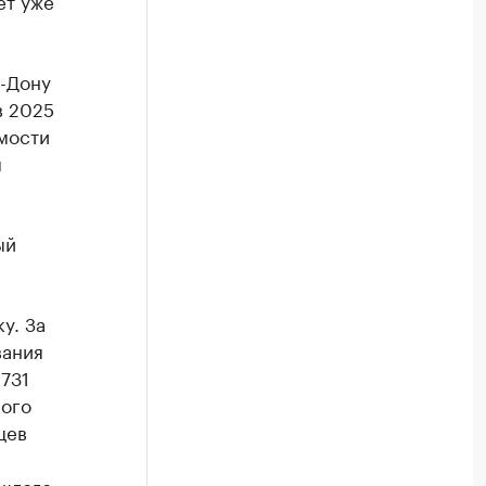
ет уже
а-Дону
в 2025
мости
м
ый
у. За
вания
731
лого
цев
ошлого