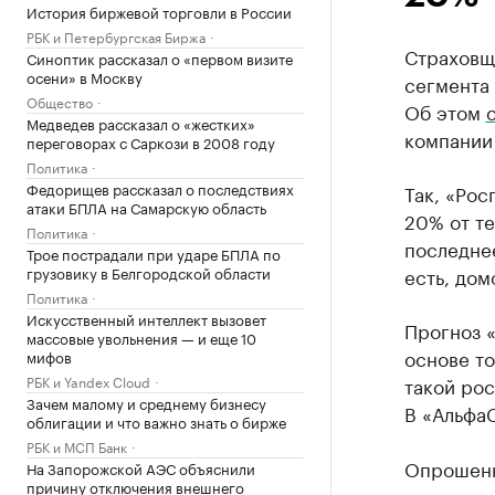
История биржевой торговли в России
РБК и Петербургская Биржа
Страховщ
Синоптик рассказал о «первом визите
осени» в Москву
сегмента 
Общество
Об этом
Медведев рассказал о «жестких»
компании 
переговорах с Саркози в 2008 году
Политика
Федорищев рассказал о последствиях
Так, «Рос
атаки БПЛА на Самарскую область
20% от те
Политика
последне
Трое пострадали при ударе БПЛА по
грузовику в Белгородской области
есть, дом
Политика
Искусственный интеллект вызовет
Прогноз «
массовые увольнения — и еще 10
основе то
мифов
РБК и Yandex Cloud
такой рос
Зачем малому и среднему бизнесу
В «АльфаС
облигации и что важно знать о бирже
РБК и МСП Банк
Опрошенн
На Запорожской АЭС объяснили
причину отключения внешнего