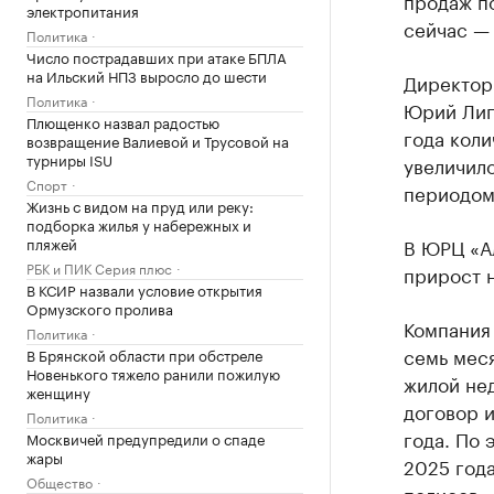
продаж по
электропитания
сейчас — 
Политика
Число пострадавших при атаке БПЛА
на Ильский НПЗ выросло до шести
Директор 
Политика
Юрий Лип
Плющенко назвал радостью
года кол
возвращение Валиевой и Трусовой на
турниры ISU
увеличило
Спорт
периодом
Жизнь с видом на пруд или реку:
подборка жилья у набережных и
пляжей
В ЮРЦ «А
РБК и ПИК Серия плюс
прирост 
В КСИР назвали условие открытия
Ормузского пролива
Компания 
Политика
семь меся
В Брянской области при обстреле
Новенького тяжело ранили пожилую
жилой нед
женщину
договор и
Политика
года. По 
Москвичей предупредили о спаде
жары
2025 года
Общество
полисов 