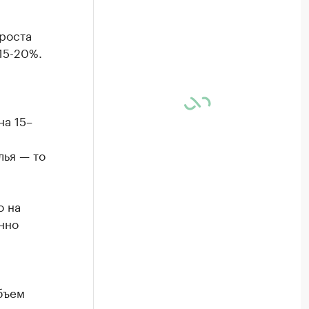
роста
15-20%.
на 15–
лья — то
о на
нно
бъем