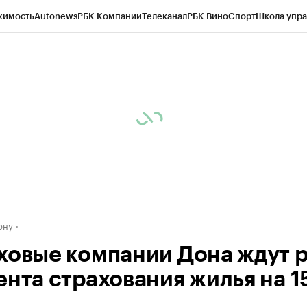
жимость
Autonews
РБК Компании
Телеканал
РБК Вино
Спорт
Школа упра
д
Стиль
Крипто
РБК Бизнес-среда
Дискуссионный клуб
Исследования
К
рагентов
Политика
Экономика
Бизнес
Технологии и медиа
Финансы
Рын
ону
ховые компании Дона ждут 
ента страхования жилья на 1