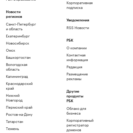
Корпоративная
подписка
Новости
регионов
Уведомления
Санкт-Петербург
RSS Новости
и область
Екатеринбург
РБК
Новосибирск
О компании
Омск
Контактная
Башкортостан
информация
Вологодская
Редакция
область
Размещение
Калининград
рекламы
Краснодарский
край
Другие
Нижний
продукты
Новгород
РБК
Пермский край
Облако для
бизнеса
Ростов-на-Дону
Корпоративный
Татарстан
регистратор
Тюмень
доменов