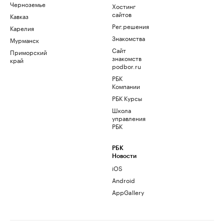
Черноземье
Хостинг
сайтов
Кавказ
Рег.решения
Карелия
Знакомства
Мурманск
Сайт
Приморский
знакомств
край
podbor.ru
РБК
Компании
РБК Курсы
Школа
управления
РБК
РБК
Новости
iOS
Android
AppGallery