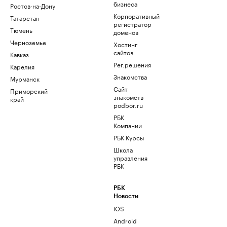
бизнеса
Ростов-на-Дону
Корпоративный
Татарстан
регистратор
Тюмень
доменов
Черноземье
Хостинг
сайтов
Кавказ
Рег.решения
Карелия
Знакомства
Мурманск
Сайт
Приморский
знакомств
край
podbor.ru
РБК
Компании
РБК Курсы
Школа
управления
РБК
РБК
Новости
iOS
Android