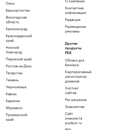
О компании
Омск
Контактная
Башкортостан
информация
Вологодская
Редакция
область
Размещение
Калининград
рекламы
Краснодарский
край
Другие
Нижний
продукты
Новгород
РБК
Пермский край
Облако для
бизнеса
Ростов-на-Дону
Корпоративный
Татарстан
регистратор
Тюмень
доменов
Черноземье
Хостинг
сайтов
Кавказ
Рег.решения
Карелия
Знакомства
Мурманск
Сайт
Приморский
знакомств
край
podbor.ru
РБК