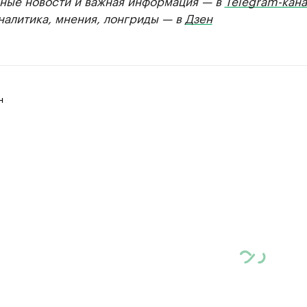
ные новости и важная информация — в
Telegram-кана
Аналитика, мнения, лонгриды — в
Дзен
н