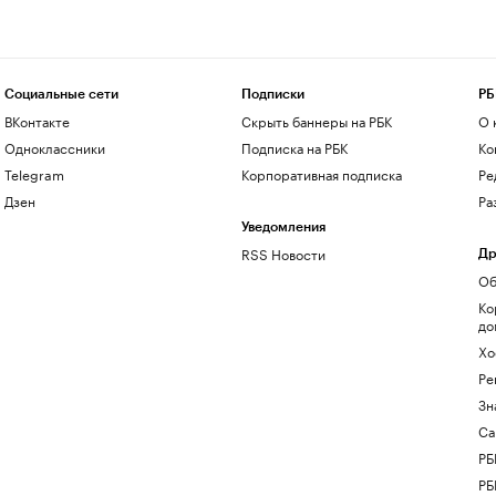
Социальные сети
Подписки
РБ
ВКонтакте
Скрыть баннеры на РБК
О 
Одноклассники
Подписка на РБК
Ко
Telegram
Корпоративная подписка
Ре
Дзен
Ра
Уведомления
RSS Новости
Др
Об
Ко
до
Хо
Ре
Зн
Са
РБ
РБ