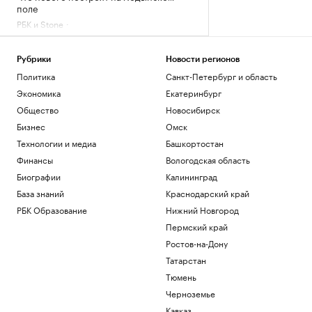
поле
РБК и Stone
Чему и как сегодня учат топ-
менеджеров: тренды EdTech для
управленцев
Рубрики
Новости регионов
Политика
Санкт-Петербург и область
Образование
Как металлургия и горная добыча стали
Экономика
Екатеринбург
главными драйверами реального ESG
Общество
Новосибирск
Отрасли
Бизнес
Омск
Как Трамп решил положить конец
Технологии и медиа
Башкортостан
«родильному туризму» в США
Политика
Финансы
Вологодская область
Ахмату Кадырову присвоили звание
Биографии
Калининград
Героя Чеченской Республики
База знаний
Краснодарский край
Общество
РБК Образование
Нижний Новгород
Загрузить еще
Пермский край
Ростов-на-Дону
Татарстан
Тюмень
Черноземье
Кавказ