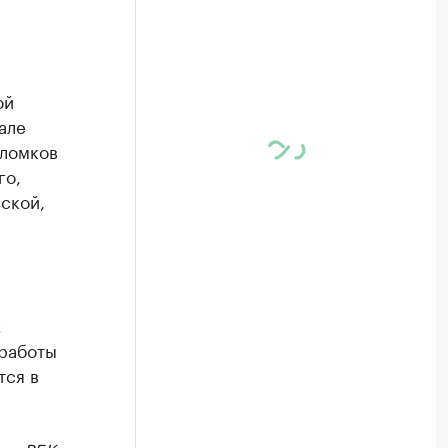
ой
але
бломков
го,
ской,
х
 работы
тся в