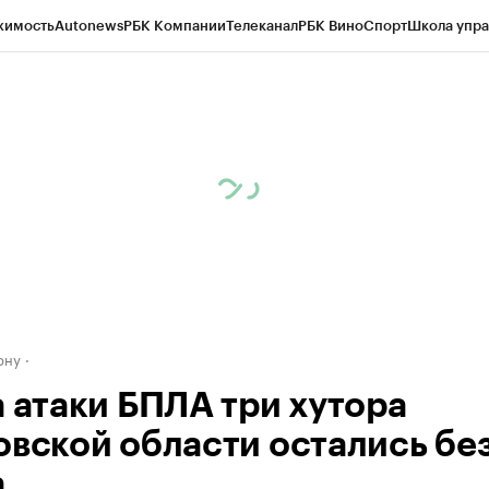
жимость
Autonews
РБК Компании
Телеканал
РБК Вино
Спорт
Школа упра
д
Стиль
Крипто
РБК Бизнес-среда
Дискуссионный клуб
Исследования
К
рагентов
Политика
Экономика
Бизнес
Технологии и медиа
Финансы
Рын
ону
а атаки БПЛА три хутора
овской области остались бе
а