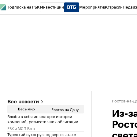
Подписка на РБК
Инвестиции
Мероприятия
Отрасли
Недви
РБК Курсы
РБК Life
Тренды
Визионеры
Национальные проекты
Горо
Спецпроекты СПб
Конференции СПб
Спецпроекты
Проверка конт
Ростов-на-Д
Все новости
Ростов-на-Дону
Весь мир
Из-з
Влюби в себя инвестора: истории
компаний, разместивших облигации
Рост
РБК и МСП Банк
Турецкий сухогруз подвергся атаке
свет