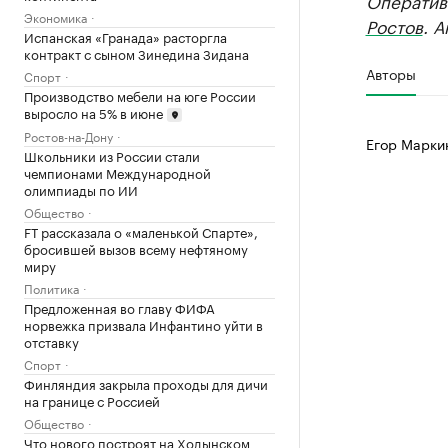
Оператив
Экономика
Ростов
. 
Испанская «Гранада» расторгла
контракт с сыном Зинедина Зидана
Авторы
Спорт
Производство мебели на юге России
выросло на 5% в июне
Ростов-на-Дону
Егор Марки
Школьники из России стали
чемпионами Международной
олимпиады по ИИ
Общество
FT рассказала о «маленькой Спарте»,
бросившей вызов всему нефтяному
миру
Политика
Предложенная во главу ФИФА
норвежка призвала Инфантино уйти в
отставку
Спорт
Финляндия закрыла проходы для дичи
на границе с Россией
Общество
Что нового построят на Ходынском