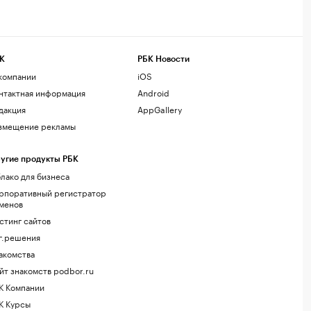
К
РБК Новости
компании
iOS
нтактная информация
Android
дакция
AppGallery
змещение рекламы
угие продукты РБК
лако для бизнеса
рпоративный регистратор
менов
стинг сайтов
г.решения
акомства
йт знакомств podbor.ru
К Компании
К Курсы