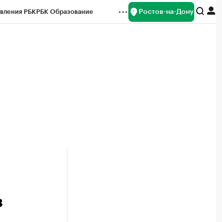
Ростов-на-Дону
вления РБК
РБК Образование
редитные рейтинги
Франшизы
Газета
ок наличной валюты
з