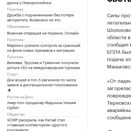
дрона у Новороссийска
Политика
Силы про
Дружба с подчиненными без потери
авторитета. Возможно ли это
летательн
Образование
Шолоховс
Военная операция на Украине. Онлайн
области в
Политика
сообщил 
Марокко усилило контроль за границей
на фоне новых призывов к миграции
БПЛА была
Политика
подача эл
Валиева, Трусова и Гуменник получили
Маньковс
допуск ISU на международные турниры
Спорт
Дон вошел в топ-5 регионов по числу
«От паде
заявок в дистанционном голосовании
загорелас
поврежде
Ростов-на-Дону
Терновск
Умер поп-продюсер Мадонны Уильям
Орбит
аварийные
Общество
сообщени
SCMP раскрыла, как Китай стал
«главным коллектором» другого
континента