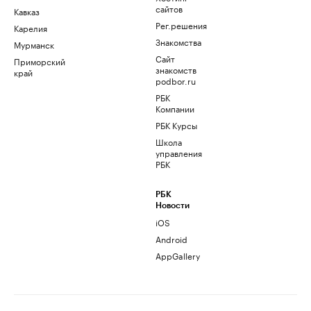
сайтов
Кавказ
Рег.решения
Карелия
Знакомства
Мурманск
Сайт
Приморский
знакомств
край
podbor.ru
РБК
Компании
РБК Курсы
Школа
управления
РБК
РБК
Новости
iOS
Android
AppGallery