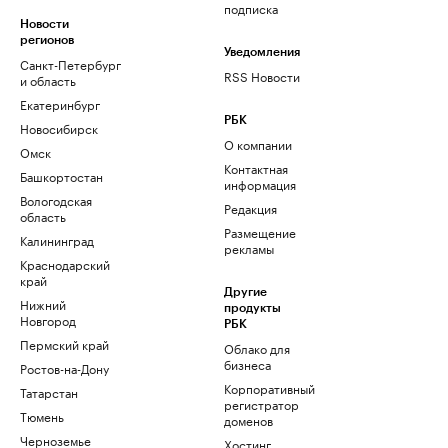
подписка
Новости
регионов
Уведомления
Санкт-Петербург
RSS Новости
и область
Екатеринбург
РБК
Новосибирск
О компании
Омск
Контактная
Башкортостан
информация
Вологодская
Редакция
область
Размещение
Калининград
рекламы
Краснодарский
край
Другие
Нижний
продукты
Новгород
РБК
Пермский край
Облако для
бизнеса
Ростов-на-Дону
Корпоративный
Татарстан
регистратор
Тюмень
доменов
Черноземье
Хостинг