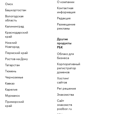
О компании
Омск
Контактная
Башкортостан
информация
Вологодская
Редакция
область
Размещение
Калининград
рекламы
Краснодарский
край
Другие
Нижний
продукты
Новгород
РБК
Пермский край
Облако для
бизнеса
Ростов-на-Дону
Корпоративный
Татарстан
регистратор
Тюмень
доменов
Черноземье
Хостинг
сайтов
Кавказ
Рег.решения
Карелия
Знакомства
Мурманск
Сайт
Приморский
знакомств
край
podbor.ru