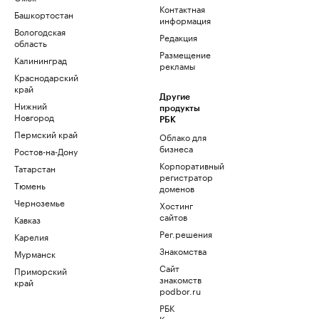
Контактная
Башкортостан
информация
Вологодская
Редакция
область
Размещение
Калининград
рекламы
Краснодарский
край
Другие
Нижний
продукты
Новгород
РБК
Пермский край
Облако для
бизнеса
Ростов-на-Дону
Корпоративный
Татарстан
регистратор
Тюмень
доменов
Черноземье
Хостинг
сайтов
Кавказ
Рег.решения
Карелия
Знакомства
Мурманск
Сайт
Приморский
знакомств
край
podbor.ru
РБК
Компании