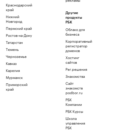
Краснодарский
край
Другие
Нижний
продукты
Новгород
РБК
Пермский край
Облако для
бизнеса
Ростов-на-Дону
Корпоративный
Татарстан
регистратор
Тюмень
доменов
Черноземье
Хостинг
сайтов
Кавказ
Рег.решения
Карелия
Знакомства
Мурманск
Сайт
Приморский
знакомств
край
podbor.ru
РБК
Компании
РБК Курсы
Школа
управления
РБК