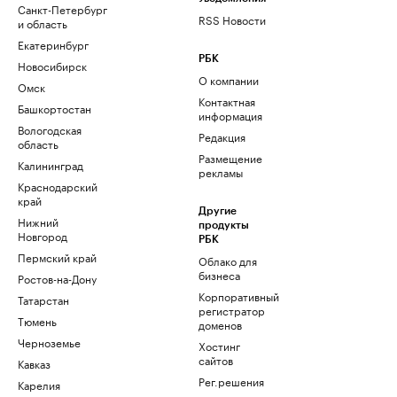
Санкт-Петербург
RSS Новости
и область
Екатеринбург
РБК
Новосибирск
О компании
Омск
Контактная
Башкортостан
информация
Вологодская
Редакция
область
Размещение
Калининград
рекламы
Краснодарский
край
Другие
Нижний
продукты
Новгород
РБК
Пермский край
Облако для
бизнеса
Ростов-на-Дону
Корпоративный
Татарстан
регистратор
Тюмень
доменов
Черноземье
Хостинг
сайтов
Кавказ
Рег.решения
Карелия