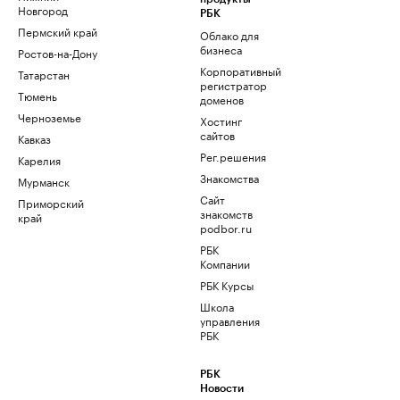
Новгород
РБК
Пермский край
Облако для
бизнеса
Ростов-на-Дону
Корпоративный
Татарстан
регистратор
Тюмень
доменов
Черноземье
Хостинг
сайтов
Кавказ
Рег.решения
Карелия
Знакомства
Мурманск
Сайт
Приморский
знакомств
край
podbor.ru
РБК
Компании
РБК Курсы
Школа
управления
РБК
РБК
Новости