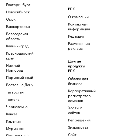
Екатеринбург
РБК
Новосибирск
О компании
Омск
Контактная
Башкортостан
информация
Вологодская
Редакция
область
Размещение
Калининград
рекламы
Краснодарский
край
Другие
Нижний
продукты
Новгород
РБК
Пермский край
Облако для
бизнеса
Ростов-на-Дону
Корпоративный
Татарстан
регистратор
Тюмень
доменов
Черноземье
Хостинг
сайтов
Кавказ
Рег.решения
Карелия
Знакомства
Мурманск
Сайт
Приморский