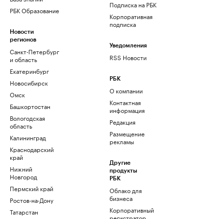
Подписка на РБК
РБК Образование
Корпоративная
подписка
Новости
регионов
Уведомления
Санкт-Петербург
RSS Новости
и область
Екатеринбург
РБК
Новосибирск
О компании
Омск
Контактная
Башкортостан
информация
Вологодская
Редакция
область
Размещение
Калининград
рекламы
Краснодарский
край
Другие
Нижний
продукты
Новгород
РБК
Пермский край
Облако для
бизнеса
Ростов-на-Дону
Корпоративный
Татарстан
регистратор