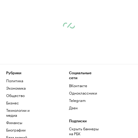
Рубрики
Социальные
сети
Политика
ВКонтакте
Экономика
Одноклассники
Общество
Telegram
Бизнес
Дзен
Технологии и
медиа
Финансы
Подписки
Скрыть баннеры
Биографии
на РБК
База знаний