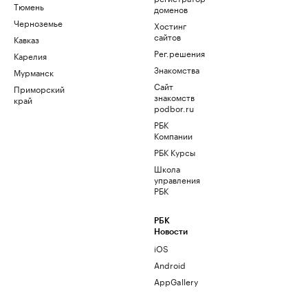
Тюмень
доменов
Черноземье
Хостинг
сайтов
Кавказ
Рег.решения
Карелия
Знакомства
Мурманск
Сайт
Приморский
знакомств
край
podbor.ru
РБК
Компании
РБК Курсы
Школа
управления
РБК
РБК
Новости
iOS
Android
AppGallery