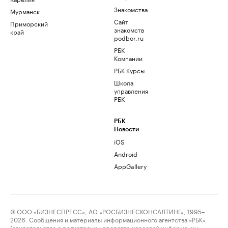
Знакомства
Мурманск
Сайт
Приморский
знакомств
край
podbor.ru
РБК
Компании
РБК Курсы
Школа
управления
РБК
РБК
Новости
iOS
Android
AppGallery
© ООО «БИЗНЕСПРЕСС», АО «РОСБИЗНЕСКОНСАЛТИНГ», 1995–
2026. Сообщения и материалы информационного агентства «РБК»
(свидетельство о регистрации средства массовой информации