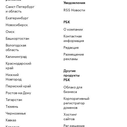
Уведомления
Санкт-Петербург
RSS Новости
и область
Екатеринбург
РБК
Новосибирск
О компании
Омск
Контактная
Башкортостан
информация
Вологодская
Редакция
область
Размещение
Калининград
рекламы
Краснодарский
край
Другие
Нижний
продукты
Новгород
РБК
Пермский край
Облако для
бизнеса
Ростов-на-Дону
Корпоративный
Татарстан
регистратор
Тюмень
доменов
Черноземье
Хостинг
сайтов
Кавказ
Рег.решения
Карелия