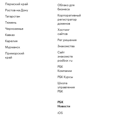
Пермский край
Облако для
бизнеса
Ростов-на-Дону
Корпоративный
Татарстан
регистратор
Тюмень
доменов
Черноземье
Хостинг
сайтов
Кавказ
Рег.решения
Карелия
Знакомства
Мурманск
Сайт
Приморский
знакомств
край
podbor.ru
РБК
Компании
РБК Курсы
Школа
управления
РБК
РБК
Новости
iOS