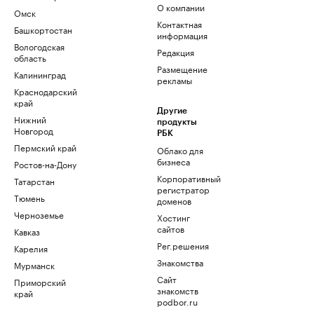
О компании
Омск
Контактная
Башкортостан
информация
Вологодская
Редакция
область
Размещение
Калининград
рекламы
Краснодарский
край
Другие
Нижний
продукты
Новгород
РБК
Пермский край
Облако для
бизнеса
Ростов-на-Дону
Корпоративный
Татарстан
регистратор
Тюмень
доменов
Черноземье
Хостинг
сайтов
Кавказ
Рег.решения
Карелия
Знакомства
Мурманск
Сайт
Приморский
знакомств
край
podbor.ru