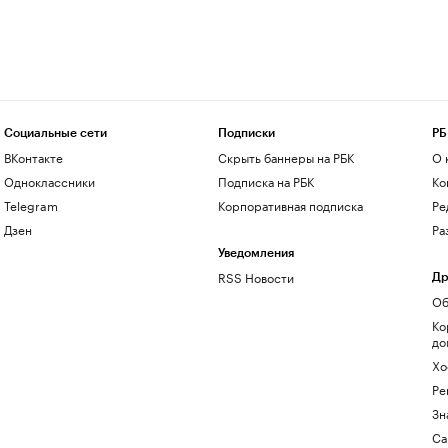
Социальные сети
Подписки
РБ
ВКонтакте
Скрыть баннеры на РБК
О 
Одноклассники
Подписка на РБК
Ко
Telegram
Корпоративная подписка
Ре
Дзен
Ра
Уведомления
RSS Новости
Др
Об
Ко
до
Хо
Ре
Зн
Са