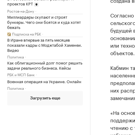
создана в
проектов КРТ
Ростов-на-Дону
Согласно 
Миллиардеры скупают и строят
сельског
бункеры. Чего они боятся и куда хотят
бежать
будущей 
Подписка на РБК
основании
В Иране впервые за пять месяцев
или техн
показали кадры с Моджтабой Хаменеи.
Видео
объектов.
Политика
Как облигационный долг помог решить
Кабмин т
задачи реального бизнеса. Кейсы
населенны
РБК и МСП Банк
Военная операция на Украине. Онлайн
предполаг
Политика
них распр
замечани
Загрузить еще
«На осно
поддержи
чтению с 
кабмина.