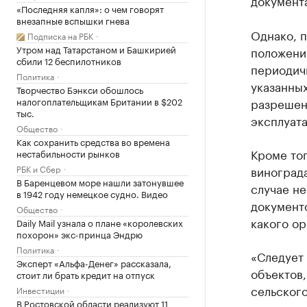
документ
«Последняя капля»: о чем говорят
внезапные вспышки гнева
Однако, 
Подписка на РБК
Утром над Татарстаном и Башкирией
положений
сбили 12 беспилотников
периодичн
Политика
указанных
Творчество Бэнкси обошлось
налогоплательщикам Британии в $202
разрешени
тыс.
эксплуат
Общество
Как сохранить средства во времена
Кроме тог
нестабильности рынков
РБК и Сбер
винограда
В Баренцевом море нашли затонувшее
случае не
в 1942 году немецкое судно. Видео
документ
Общество
какого ор
Daily Mail узнала о плане «королевских
похорон» экс-принца Эндрю
Политика
«Следует 
Эксперт «Альфа-Денег» рассказала,
объектов,
стоит ли брать кредит на отпуск
сельского
Инвестиции
В Ростовской области реализуют 11