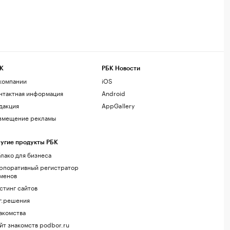
К
РБК Новости
компании
iOS
нтактная информация
Android
дакция
AppGallery
змещение рекламы
угие продукты РБК
лако для бизнеса
рпоративный регистратор
менов
стинг сайтов
г.решения
акомства
йт знакомств podbor.ru