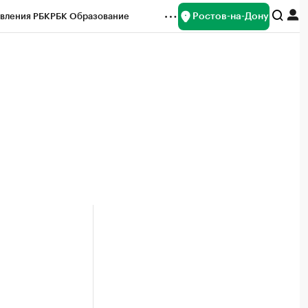
Ростов-на-Дону
вления РБК
РБК Образование
редитные рейтинги
Франшизы
Газета
ок наличной валюты