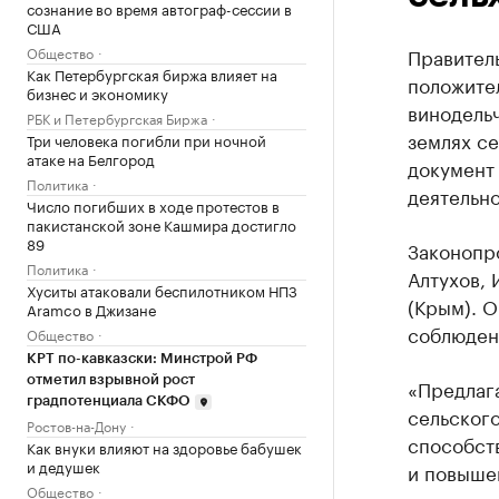
сознание во время автограф-сессии в
США
Общество
Правител
Как Петербургская биржа влияет на
положител
бизнес и экономику
винодель
РБК и Петербургская Биржа
землях с
Три человека погибли при ночной
атаке на Белгород
документ
Политика
деятельно
Число погибших в ходе протестов в
пакистанской зоне Кашмира достигло
89
Законопро
Политика
Алтухов, 
Хуситы атаковали беспилотником НПЗ
(Крым). 
Aramco в Джизане
соблюден
Общество
КРТ по-кавказски: Минстрой РФ
отметил взрывной рост
«Предлаг
градпотенциала СКФО
сельского
Ростов-на-Дону
способст
Как внуки влияют на здоровье бабушек
и дедушек
и повышен
Общество