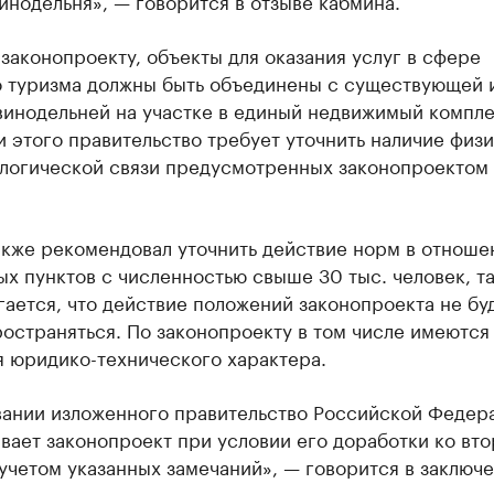
инодельня», — говорится в отзыве кабмина.
законопроекту, объекты для оказания услуг в сфере
о туризма должны быть объединены с существующей 
винодельней на участке в единый недвижимый компле
 этого правительство требует уточнить наличие физ
ологической связи предусмотренных законопроектом
акже рекомендовал уточнить действие норм в отноше
х пунктов с численностью свыше 30 тыс. человек, та
ается, что действие положений законопроекта не бу
остраняться. По законопроекту в том числе имеются
я юридико-технического характера.
вании изложенного правительство Российской Федер
вает законопроект при условии его доработки ко вт
учетом указанных замечаний», — говорится в заключ