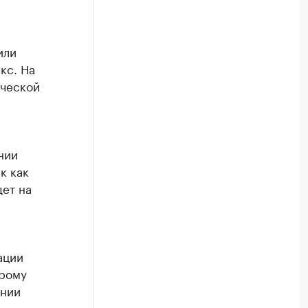
или
кс. На
ической
нии
к как
дет на
ации
орому
ении