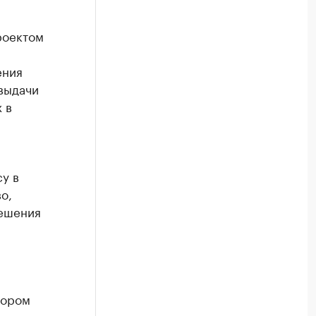
роектом
ения
 выдачи
 в
у в
о,
решения
тором