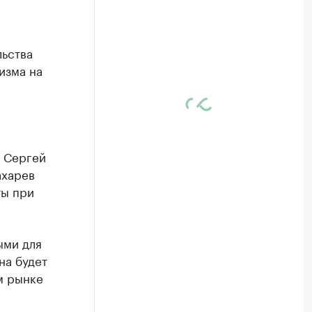
льства
изма на
 Сергей
ахарев
ты при
ыми для
на будет
м рынке