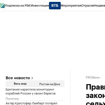
Подписка на РБК
Инвестиции
Мероприятия
Отрасли
Недви
РБК Курсы
РБК Life
Тренды
Визионеры
Национальные проекты
Горо
Спецпроекты СПб
Конференции СПб
Спецпроекты
Проверка конт
PROВино
Все новости
Ростов-на-Дону
Весь мир
Прав
Британия нарастила мониторинг
кораблей России у своих берегов
зако
Политика
Актер Кристофер Ламберт потерял
сель