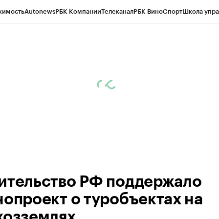
жимость
Autonews
РБК Компании
Телеканал
РБК Вино
Спорт
Школа упра
д
Стиль
Крипто
РБК Бизнес-среда
Дискуссионный клуб
Исследования
К
рагентов
Политика
Экономика
Бизнес
Технологии и медиа
Финансы
Рын
ительство РФ поддержало
нопроект о туробъектах на
хозземлях