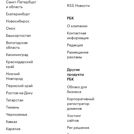
Санкт-Петербург
RSS Новости
и область
Екатеринбург
РБК
Новосибирск
О компании
Омск
Контактная
Башкортостан
информация
Вологодская
Редакция
область
Размещение
Калининград
рекламы
Краснодарский
край
Другие
Нижний
продукты
Новгород
РБК
Пермский край
Облако для
бизнеса
Ростов-на-Дону
Корпоративный
Татарстан
регистратор
Тюмень
доменов
Черноземье
Хостинг
сайтов
Кавказ
Рег.решения
Карелия