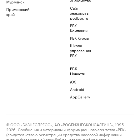
Знакомства
Мурманск
Сайт
Приморский
знакомств
край
podbor.ru
РБК
Компании
РБК Курсы
Школа
управления
РБК
РБК
Новости
iOS
Android
AppGallery
© ООО «БИЗНЕСПРЕСС», АО «РОСБИЗНЕСКОНСАЛТИНГ», 1995–
2026. Сообщения и материалы информационного агентства «РБК»
(свидетельство о регистрации средства массовой информации
выдано Федеральной службой по надзору в сфере связи,