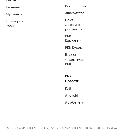
Рег.решения
Карелия
Знакомства
Мурманск
Сайт
Приморский
знакомств
край
podbor.ru
РБК
Компании
РБК Курсы
Школа
управления
РБК
РБК
Новости
iOS
Android
AppGallery
© ООО «БИЗНЕСПРЕСС», АО «РОСБИЗНЕСКОНСАЛТИНГ», 1995–