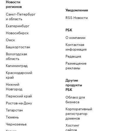
Новости
регионов
Уведомления
Санкт-Петербург
RSS Новости
и область
Екатеринбург
РБК
Новосибирск
О компании
Омск
Контактная
Башкортостан
информация
Вологодская
Редакция
область
Размещение
Калининград
рекламы
Краснодарский
край
Другие
Нижний
продукты
Новгород
РБК
Пермский край
Облако для
бизнеса
Ростов-на-Дону
Корпоративный
Татарстан
регистратор
Тюмень
доменов
Черноземье
Хостинг
сайтов
Кавказ