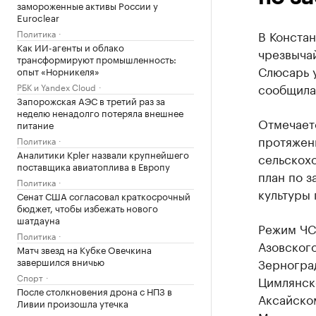
замороженные активы России у
Euroclear
Политика
В Конста
Как ИИ-агенты и облако
чрезвычай
трансформируют промышленность:
Слюсарь 
опыт «Норникеля»
сообщила
РБК и Yandex Cloud
Запорожская АЭС в третий раз за
неделю ненадолго потеряла внешнее
Отмечаетс
питание
протяжени
Политика
Аналитики Kpler назвали крупнейшего
сельскохо
поставщика авиатоплива в Европу
план по з
Политика
культуры 
Сенат США согласовал краткосрочный
бюджет, чтобы избежать нового
шатдауна
Режим ЧС 
Политика
Азовского
Матч звезд на Кубке Овечкина
завершился вничью
Зерноград
Спорт
Цимлянск
После столкновения дрона с НПЗ в
Аксайско
Ливии произошла утечка