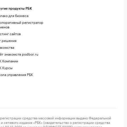
угие продукты РБК
лако для бизнеса
рпоративный регистратор
менов
стинг сайтов
г.решения
акомства
йт знакомств podbor.ru
К Компании
К Курсы
ола управления РБК
регистрации средства массовой информации выдано Федеральной
и сетевого издания «РБК» (свидетельство о регистрации средства
ор) 03.12.2021 за номером ЭЛ №ФС77-82385) сопровождаются