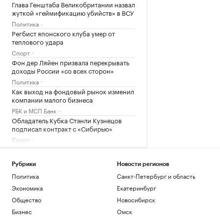
Глава Генштаба Великобритании назвал
жуткой «геймификацию убийств» в ВСУ
Политика
Регбист японского клуба умер от
теплового удара
Спорт
Фон дер Ляйен призвала перекрывать
доходы России «со всех сторон»
Политика
Как выход на фондовый рынок изменил
компании малого бизнеса
РБК и МСП Банк
Обладатель Кубка Стэнли Кузнецов
подписал контракт с «Сибирью»
Спорт
Загрузить еще
Рубрики
Новости регионов
Политика
Санкт-Петербург и область
Экономика
Екатеринбург
Общество
Новосибирск
Бизнес
Омск