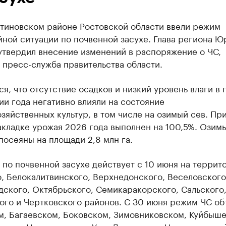
нтиновском районе Ростовской области ввели режим
ной ситуации по почвенной засухе. Глава региона Ю
утвердил внесение изменений в распоряжение о ЧС,
 пресс-служба правительства области.
я, что отсутствие осадков и низкий уровень влаги в 
и года негативно влияли на состояние
зяйственных культур, в том числе на озимый сев. Пр
акладке урожая 2026 года выполнен на 100,5%. Озим
посеяны на площади 2,8 млн га.
по почвенной засухе действует с 10 июня на террит
, Белокалитвинского, Верхнедонского, Веселовского
ского, Октябрьского, Семикаракорского, Сальского
ого и Чертковского районов. С 30 июня режим ЧС об
м, Багаевском, Боковском, Зимовниковском, Куйбыше