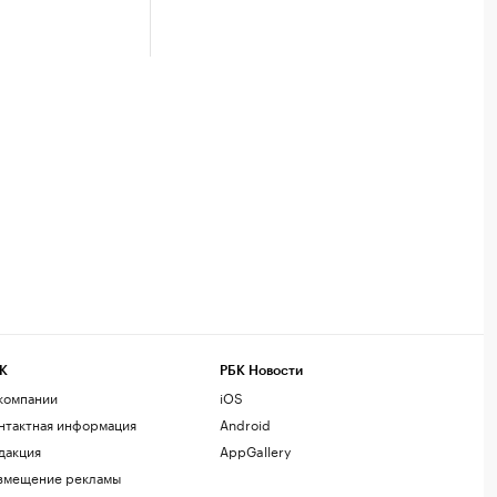
К
РБК Новости
компании
iOS
нтактная информация
Android
дакция
AppGallery
змещение рекламы