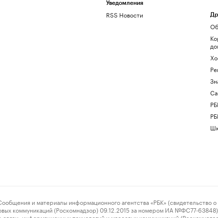
Уведомления
RSS Новости
Др
Об
Ко
до
Хо
Ре
Зн
Са
РБ
РБ
Шк
ения и материалы информационного агентства «РБК» (свидетельство о 
овых коммуникаций (Роскомнадзор) 09.12.2015 за номером ИА №ФС77-63848) 
 связи, информационных технологий и массовых коммуникаций (Роскомнадз