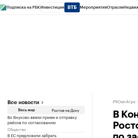
Подписка на РБК
Инвестиции
Мероприятия
Отрасли
Недви
РБК Курсы
РБК Life
Тренды
Визионеры
Национальные проекты
Горо
Спецпроекты СПб
Конференции СПб
Спецпроекты
Проверка конт
PROюгАгро
Все новости
Ростов-на-Дону
Весь мир
В Ко
Во Внуково ввели прием и отправку
рейсов по согласованию
Рост
Общество
В ЕС предложили забрать
по з