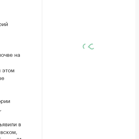
рий
почве на
и этом
ые
ории
,
,
ъявили в
вском,