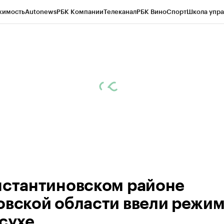
жимость
Autonews
РБК Компании
Телеканал
РБК Вино
Спорт
Школа упра
д
Стиль
Крипто
РБК Бизнес-среда
Дискуссионный клуб
Исследования
К
рагентов
Политика
Экономика
Бизнес
Технологии и медиа
Финансы
Рын
нстантиновском районе
овской области ввели режи
асухе