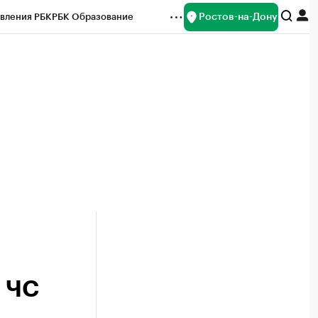
Ростов-на-Дону
вления РБК
РБК Образование
редитные рейтинги
Франшизы
Газета
ок наличной валюты
м ЧС