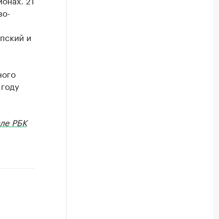
онах. 21
во-
пский и
ного
 году
ле РБК