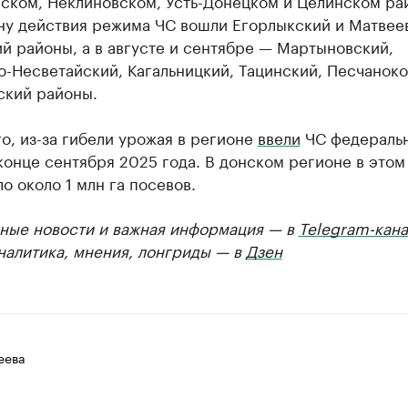
ском, Неклиновском, Усть-Донецком и Целинском рай
ону действия режима ЧС вошли Егорлыкский и Матвее
й районы, а в августе и сентябре — Мартыновский,
-Несветайский, Кагальницкий, Тацинский, Песчаноко
ский районы.
о, из-за гибели урожая в регионе
ввели
ЧС федераль
конце сентября 2025 года. В донском регионе в этом
о около 1 млн га посевов.
ные новости и важная информация — в
Telegram-кана
Аналитика, мнения, лонгриды — в
Дзен
еева