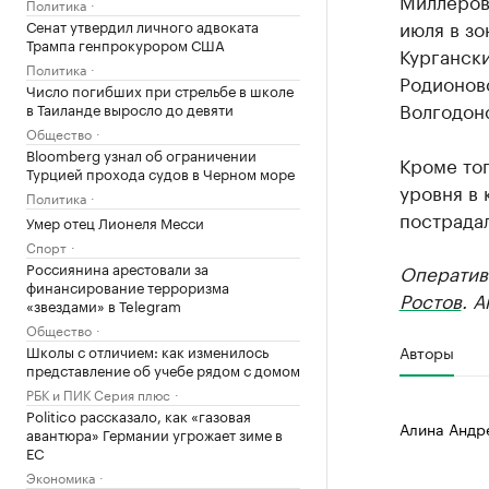
Миллеров
Политика
июля в з
Сенат утвердил личного адвоката
Трампа генпрокурором США
Кургански
Политика
Родионово
Число погибших при стрельбе в школе
Волгодон
в Таиланде выросло до девяти
Общество
Bloomberg узнал об ограничении
Кроме тог
Турцией прохода судов в Черном море
уровня в 
Политика
пострадал
Умер отец Лионеля Месси
Спорт
Россиянина арестовали за
Оператив
финансирование терроризма
Ростов
. 
«звездами» в Telegram
Общество
Школы с отличием: как изменилось
Авторы
представление об учебе рядом с домом
РБК и ПИК Серия плюс
Politico рассказало, как «газовая
Алина Андр
авантюра» Германии угрожает зиме в
ЕС
Экономика