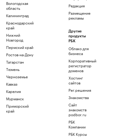
Вологодская
Редакция
область
Размещение
Калининград
рекламы
Краснодарский
край
Другие
Нижний
продукты
Новгород
РБК
Пермский край
Облако для
бизнеса
Ростов-на-Дону
Корпоративный
Татарстан
регистратор
Тюмень
доменов
Черноземье
Хостинг
сайтов
Кавказ
Рег.решения
Карелия
Знакомства
Мурманск
Сайт
Приморский
знакомств
край
podbor.ru
РБК
Компании
РБК Курсы