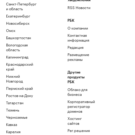
Уведомления
Санкт-Петербург
RSS Новости
и область
Екатеринбург
РБК
Новосибирск
О компании
Омск
Контактная
Башкортостан
информация
Вологодская
Редакция
область
Размещение
Калининград
рекламы
Краснодарский
край
Другие
Нижний
продукты
Новгород
РБК
Пермский край
Облако для
бизнеса
Ростов-на-Дону
Корпоративный
Татарстан
регистратор
Тюмень
доменов
Черноземье
Хостинг
сайтов
Кавказ
Рег.решения
Карелия