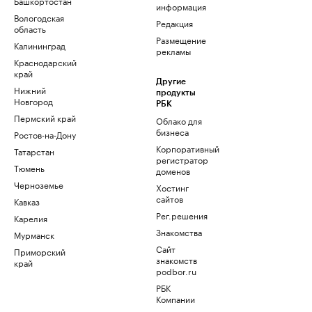
Башкортостан
информация
Вологодская
Редакция
область
Размещение
Калининград
рекламы
Краснодарский
край
Другие
Нижний
продукты
Новгород
РБК
Пермский край
Облако для
бизнеса
Ростов-на-Дону
Корпоративный
Татарстан
регистратор
Тюмень
доменов
Черноземье
Хостинг
сайтов
Кавказ
Рег.решения
Карелия
Знакомства
Мурманск
Сайт
Приморский
знакомств
край
podbor.ru
РБК
Компании