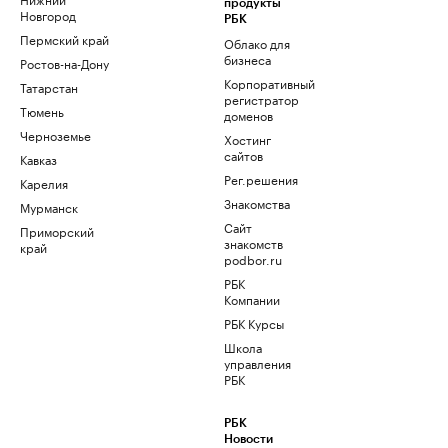
продукты
Новгород
РБК
Пермский край
Облако для
бизнеса
Ростов-на-Дону
Корпоративный
Татарстан
регистратор
Тюмень
доменов
Черноземье
Хостинг
сайтов
Кавказ
Рег.решения
Карелия
Знакомства
Мурманск
Сайт
Приморский
знакомств
край
podbor.ru
РБК
Компании
РБК Курсы
Школа
управления
РБК
РБК
Новости