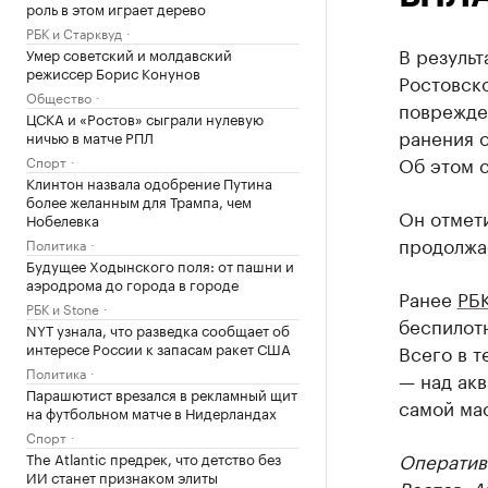
роль в этом играет дерево
РБК и Старквуд
В результ
Умер советский и молдавский
режиссер Борис Конунов
Ростовско
Общество
поврежден
ЦСКА и «Ростов» сыграли нулевую
ранения о
ничью в матче РПЛ
Об этом 
Спорт
Клинтон назвала одобрение Путина
более желанным для Трампа, чем
Он отмети
Нобелевка
продолжа
Политика
Будущее Ходынского поля: от пашни и
аэродрома до города в городе
Ранее
РБК
РБК и Stone
беспилотн
NYT узнала, что разведка сообщает об
интересе России к запасам ракет США
Всего в т
Политика
— над акв
Парашютист врезался в рекламный щит
самой мас
на футбольном матче в Нидерландах
Спорт
Оператив
The Atlantic предрек, что детство без
ИИ станет признаком элиты
Ростов
. 