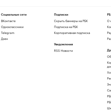
Социальные сети
Подписки
РБ
ВКонтакте
Скрыть баннеры на РБК
О 
Одноклассники
Подписка на РБК
Ко
Telegram
Корпоративная подписка
Ре
Дзен
Ра
Уведомления
RSS Новости
Др
Об
Ко
до
Хо
Ре
Зн
Са
РБ
РБ
Шк