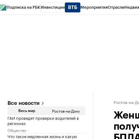
Подписка на РБК
Инвестиции
Мероприятия
Отрасли
Недви
РБК Курсы
РБК Life
Тренды
Визионеры
Национальные проекты
Горо
Спецпроекты СПб
Конференции СПб
Спецпроекты
Проверка конт
Ростов-на-Д
Все новости
Ростов-на-Дону
Весь мир
Женщ
ГАИ проведет проверки водителей в
регионах
полу
Общество
Что такое медленная жизнь и какую
БПЛ