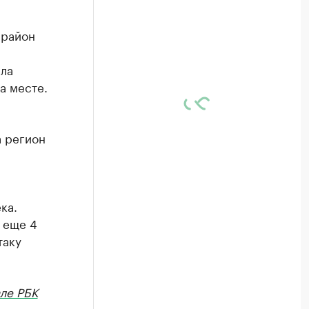
 район
ила
а месте.
а регион
ка.
 еще 4
таку
ле РБК