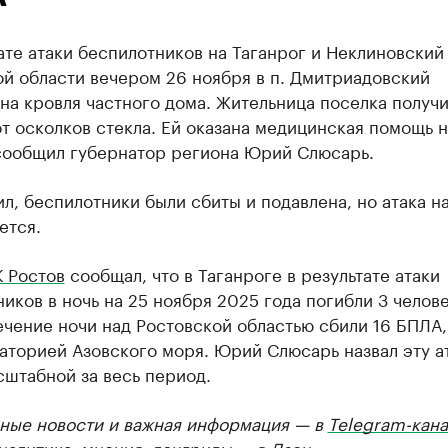
ате атаки беспилотников на Таганрог и Неклиновский
й области вечером 26 ноября в п. Дмитриадовский
а кровля частного дома. Жительница поселка получ
т осколков стекла. Ей оказана медицинская помощь н
сообщил губернатор региона Юрий Слюсарь.
л, беспилотники были сбиты и подавлена, но атака н
ется.
 Ростов
сообщал, что в Таганроге в результате атаки
иков в ночь на 25 ноября 2025 года погибли 3 челове
ечение ночи над Ростовской областью сбили 16 БПЛА,
аторией Азовского моря. Юрий Слюсарь назвал эту а
штабной за весь период.
ные новости и важная информация — в
Telegram-кана
Аналитика, мнения, лонгриды — в
Дзен