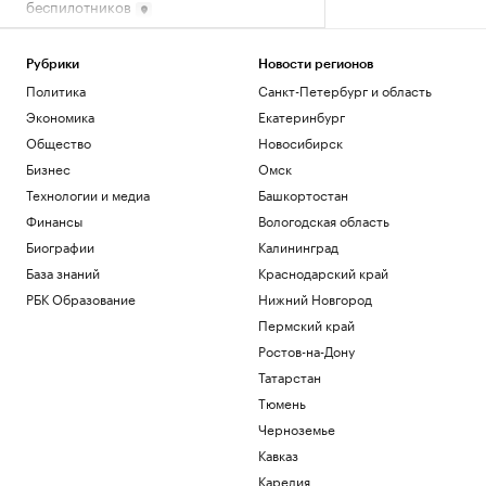
беспилотников
Ростов-на-Дону
Премьер Венгрии раскрыл, кто станет
Рубрики
Новости регионов
президентом
Политика
Санкт-Петербург и область
Политика
Экономика
Екатеринбург
Иран предложил США «исправить
поведение» по шести пунктам
Общество
Новосибирск
Политика
Бизнес
Омск
Сын Байдена признал, что его
Технологии и медиа
Башкортостан
помилование не помогло США
Финансы
Вологодская область
Политика
Зачем инвестировать в торговые
Биографии
Калининград
пространства на первых этажах
База знаний
Краснодарский край
РБК и ПИК Серия плюс
РБК Образование
Нижний Новгород
Пермский край
Загрузить еще
Ростов-на-Дону
Татарстан
Тюмень
Черноземье
Кавказ
Карелия