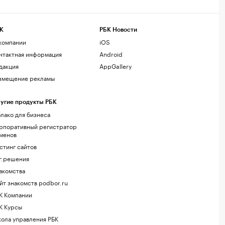
К
РБК Новости
компании
iOS
нтактная информация
Android
дакция
AppGallery
змещение рекламы
угие продукты РБК
лако для бизнеса
рпоративный регистратор
менов
стинг сайтов
г.решения
акомства
йт знакомств podbor.ru
К Компании
К Курсы
ола управления РБК