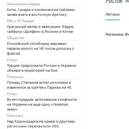
Технологии и медиа
Киты, тундра и космические пейзажи:
Авторы
зачем ехать в восточную Арктику
РБК и УК Первая
Ураганный ветер и эвакуация. Кадры
тайфуна «Долфин» в Японии и Китае
Ангелина Ф
Общество
Российский пятиборец завоевал
первое золото на ЧЕ после допуска с
флагом
Спорт
Турция предложила России и Украине
объявить мораторий на бои
Политика
Пловец Степанов встал на колени и
извинился за критику Парижа на ЧЕ
Спорт
Вучич предрек затягивание конфликта
на Украине на еще одну «тяжелую
зиму»
Политика
Над Краснодарским краем и другими
регионами перехватили 360