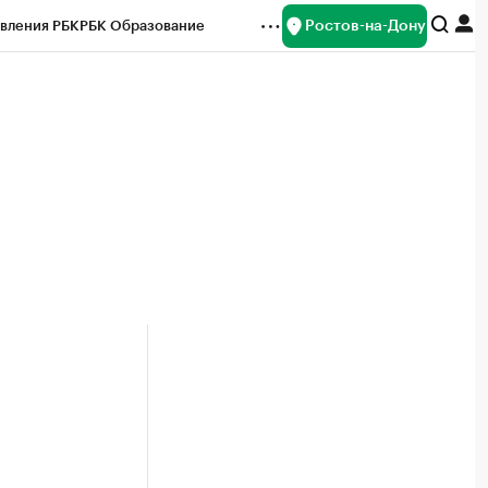
Ростов-на-Дону
вления РБК
РБК Образование
редитные рейтинги
Франшизы
Газета
ок наличной валюты