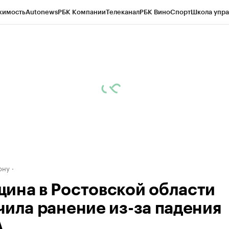
жимость
Autonews
РБК Компании
Телеканал
РБК Вино
Спорт
Школа упра
д
Стиль
Крипто
РБК Бизнес-среда
Дискуссионный клуб
Исследования
К
рагентов
Политика
Экономика
Бизнес
Технологии и медиа
Финансы
Рын
ону
ина в Ростовской области
чила ранение из-за падения
А