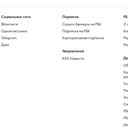
Социальные сети
Подписки
РБ
ВКонтакте
Скрыть баннеры на РБК
О 
Одноклассники
Подписка на РБК
Ко
Telegram
Корпоративная подписка
Ре
Дзен
Ра
Уведомления
RSS Новости
Др
Об
Ко
до
Хо
Ре
Зн
Са
РБ
РБ
Шк