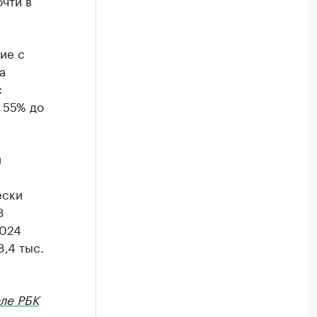
очти в
ие с
а
с
 55% до
й
ески
3
2024
8,4 тыс.
ле РБК