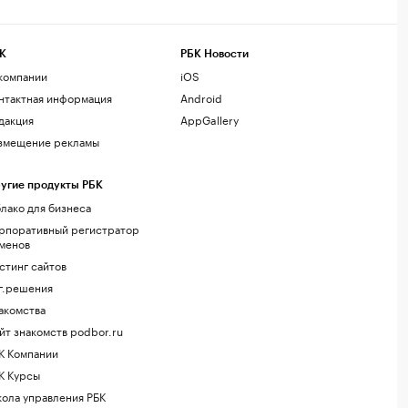
К
РБК Новости
компании
iOS
нтактная информация
Android
дакция
AppGallery
змещение рекламы
угие продукты РБК
лако для бизнеса
рпоративный регистратор
менов
стинг сайтов
г.решения
акомства
йт знакомств podbor.ru
К Компании
К Курсы
ола управления РБК