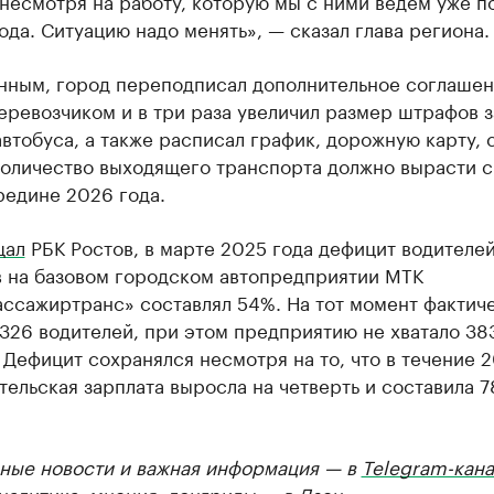
 несмотря на работу, которую мы с ними ведем уже п
ода. Ситуацию надо менять», — сказал глава региона.
анным, город переподписал дополнительное соглашен
ревозчиком и в три раза увеличил размер штрафов з
втобуса, а также расписал график, дорожную карту, 
количество выходящего транспорта должно вырасти с
редине 2026 года.
щал
РБК Ростов, в марте 2025 года дефицит водителе
в на базовом городском автопредприятии МТК
ассажиртранс» составлял 54%. На тот момент фактич
326 водителей, при этом предприятию не хватало 38
 Дефицит сохранялся несмотря на то, что в течение 
тельская зарплата выросла на четверть и составила 7
ные новости и важная информация — в
Telegram-кана
Аналитика, мнения, лонгриды — в
Дзен