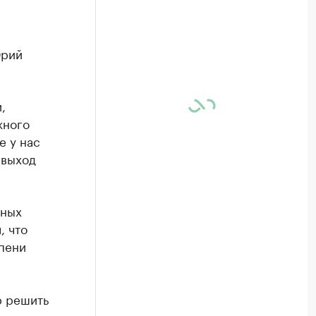
Юрий
,
жного
е у нас
 выход
.
вных
, что
епени
р решить