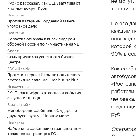
не могут,
Рубио рассказал, как США затягивают
течение г
«петлю» вокруг Кубы
Политика
Против Катерины Гордеевой завели
По его д
уголовное дело
каждым пе
Политика
невыход а
Хорватия отказала в визах лидерам
сборной России по гимнастике на ЧЕ
которой 
Спорт
90% в се
Семь признаков успешного бизнес-
центра
Как
сооб
РБК и Upside
Прототип героя «Игры на понижение»
автобусо
поставил на падение Oracle и Nebius
«Ростовп
Инвестиции
работали 
ГКЧП: расшифровка, состав и события
августа 1991 года
человека.
База знаний
года води
Минобороны сообщило об ударе по
руб.
двум сухогрузам в Черном море
Политика
Оператив
На Украине сообщили о транспортном
коллапсе на границе с ЕС
Ростов
. 