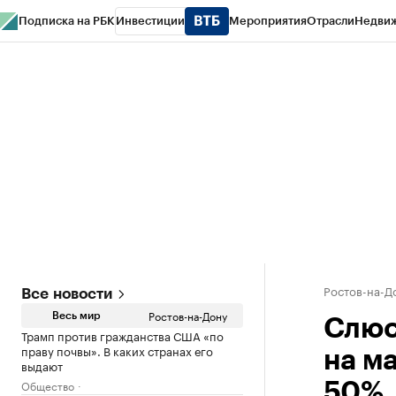
Подписка на РБК
Инвестиции
Мероприятия
Отрасли
Недви
РБК Курсы
РБК Life
Тренды
Визионеры
Национальные проекты
Горо
Спецпроекты СПб
Конференции СПб
Спецпроекты
Проверка конт
Ростов-на-Д
Все новости
Ростов-на-Дону
Весь мир
Слюс
Трамп против гражданства США «по
праву почвы». В каких странах его
на м
выдают
Общество
50%