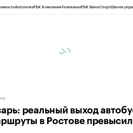
жимость
Autonews
РБК Компании
Телеканал
РБК Вино
Спорт
Школа упра
д
Стиль
Крипто
РБК Бизнес-среда
Дискуссионный клуб
Исследования
К
рагентов
Политика
Экономика
Бизнес
Технологии и медиа
Финансы
Рын
ону
арь: реальный выход автобу
аршруты в Ростове превысил