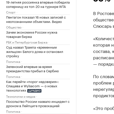
19-летняя россиянка впервые победила
соперницу из топ-20 на турнире WTA
Спорт
В Ростов
Пентагон показал 16 новых записей с
обществе
неопознанными объектами. Видео
Слюсарь в
Общество
Зачем экономике России нужна
товарная биржа
«Количест
РБК и Петербургская Биржа
которая н
Суд назвал Трампа «временным
состава, 
жильцом» Белого дома и остановил
стройку
расписан
Политика
— порядка
Зеленский впервые за время
президентства прибыл в Сербию
По слова
Политика
Как перейти «порог недоверия»:
проблем р
Слащева и Wylsacom — о новых
нерегуляр
технологиях
РАДИО
продикто
Технологии и медиа
Посольство России назвало инцидент с
дроном в Лейпциге провокацией
«Это проб
Политика