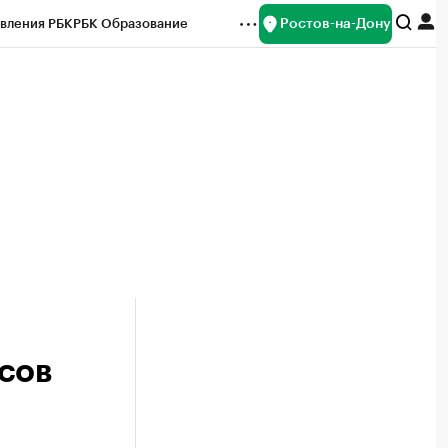
Ростов-на-Дону
вления РБК
РБК Образование
редитные рейтинги
Франшизы
Газета
ок наличной валюты
сов