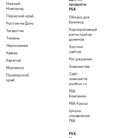
Нижний
продукты
Новгород
РБК
Пермский край
Облако для
бизнеса
Ростов-на-Дону
Корпоративный
Татарстан
регистратор
Тюмень
доменов
Черноземье
Хостинг
сайтов
Кавказ
Рег.решения
Карелия
Знакомства
Мурманск
Сайт
Приморский
знакомств
край
podbor.ru
РБК
Компании
РБК Курсы
Школа
управления
РБК
РБК