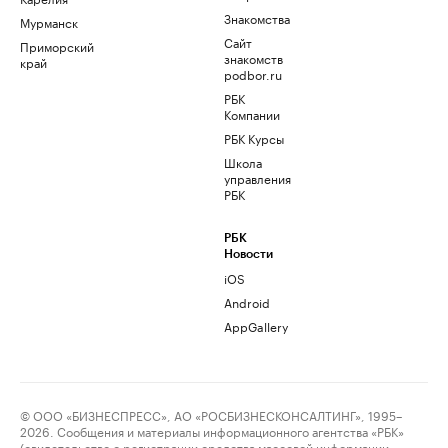
Знакомства
Мурманск
Сайт
Приморский
знакомств
край
podbor.ru
РБК
Компании
РБК Курсы
Школа
управления
РБК
РБК
Новости
iOS
Android
AppGallery
© ООО «БИЗНЕСПРЕСС», АО «РОСБИЗНЕСКОНСАЛТИНГ», 1995–
2026. Сообщения и материалы информационного агентства «РБК»
(свидетельство о регистрации средства массовой информации