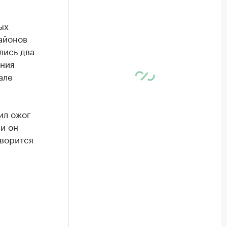
ых
айонов
лись два
ения
але
ил ожог
и он
оворится