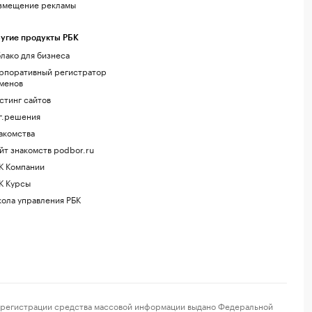
змещение рекламы
угие продукты РБК
лако для бизнеса
рпоративный регистратор
менов
стинг сайтов
г.решения
акомства
йт знакомств podbor.ru
К Компании
К Курсы
ола управления РБК
регистрации средства массовой информации выдано Федеральной