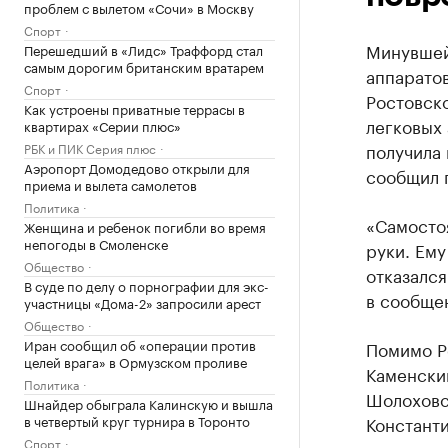
проблем с вылетом «Сочи» в Москву
Спорт
Минувшей
Перешедший в «Лидс» Траффорд стал
самым дорогим британским вратарем
аппаратов
Спорт
Ростовско
Как устроены приватные террасы в
легковых 
квартирах «Серии плюс»
получила 
РБК и ПИК Серия плюс
Аэропорт Домодедово открыли для
сообщил 
приема и вылета самолетов
Политика
«Самосто
Женщина и ребенок погибли во время
непогоды в Смоленске
руки. Ему
Общество
отказалс
В суде по делу о порнографии для экс-
в сообщен
участницы «Дома-2» запросили арест
Общество
Иран сообщил об «операции против
Помимо Р
целей врага» в Ормузском проливе
Каменски
Политика
Шолоховс
Шнайдер обыграла Калинскую и вышла
в четвертый круг турнира в Торонто
Констант
Спорт