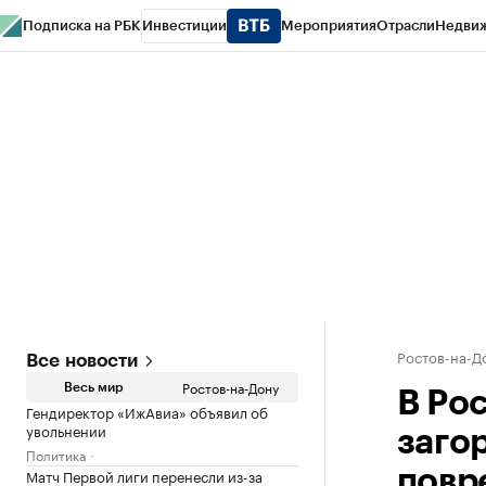
Подписка на РБК
Инвестиции
Мероприятия
Отрасли
Недви
РБК Курсы
РБК Life
Тренды
Визионеры
Национальные проекты
Горо
Спецпроекты СПб
Конференции СПб
Спецпроекты
Проверка конт
Ростов-на-Д
Все новости
Ростов-на-Дону
Весь мир
В Ро
Гендиректор «ИжАвиа» объявил об
увольнении
заго
Политика
Матч Первой лиги перенесли из-за
повр