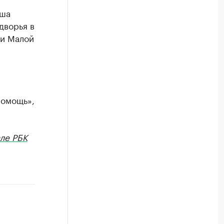
ыша
дворья в
 и Малой
помощь»,
ле РБК