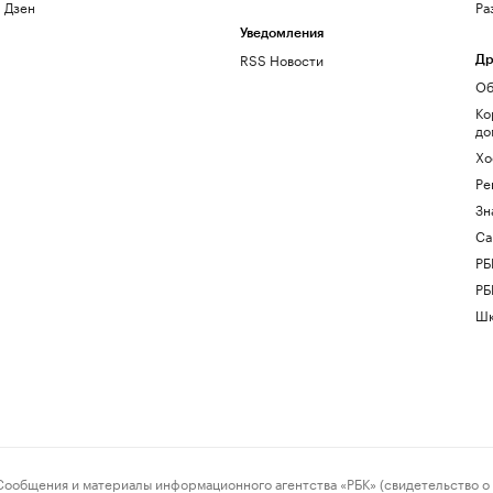
Дзен
Ра
Уведомления
RSS Новости
Др
Об
Ко
до
Хо
Ре
Зн
Са
РБ
РБ
Шк
ения и материалы информационного агентства «РБК» (свидетельство о 