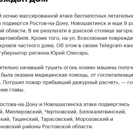
 ночью массированной атаке беспилотных летательн
 подвергся Ростов-на-Дону, Новошахтинск и еще 9 р
й области. В ее результате в донской столице загоре
автомобиля. Кроме того, на ул. Всесоюзная поврежд
кровля частного дома. Об этом в своем Telegram-кан
губернатор региона Юрий Слюсарь.
ятельно начавший тушить огонь хозяин машины получ
 была оказана медицинская помощь, от госпитализаци
я. Потушил пожар прибывший дежурный расчет», — г
ии главы.
остова-на-Дону и Новошахтинска атаке подверглись
й, Миллеровский, Чертковский, Белокалитвинский,
кий, Тацинский, Тарасовский, Морозовский и
иновский районы Ростовской области.