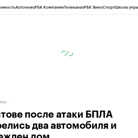
жимость
Autonews
РБК Компании
Телеканал
РБК Вино
Спорт
Школа упра
д
Стиль
Крипто
РБК Бизнес-среда
Дискуссионный клуб
Исследования
К
рагентов
Политика
Экономика
Бизнес
Технологии и медиа
Финансы
Рын
ону
стове после атаки БПЛА
релись два автомобиля и
ежден дом