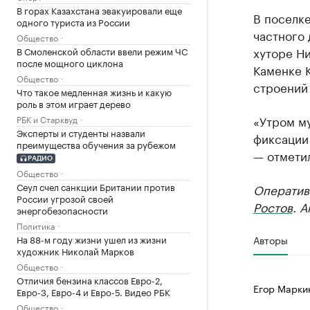
В горах Казахстана эвакуировали еще
В поселк
одного туриста из России
частного 
Общество
хуторе Н
В Смоленской области ввели режим ЧС
после мощного циклона
Каменке К
Общество
строений
Что такое медленная жизнь и какую
роль в этом играет дерево
«Утром м
РБК и Старквуд
Эксперты и студенты назвали
фиксации
преимущества обучения за рубежом
— отмети
РАДИО
Общество
Сеул счел санкции Британии против
Оператив
России угрозой своей
Ростов
. 
энергобезопасности
Политика
На 88-м году жизни ушел из жизни
Авторы
художник Николай Марков
Общество
Отличия бензина классов Евро-2,
Егор Марки
Евро-3, Евро-4 и Евро-5. Видео РБК
Общество