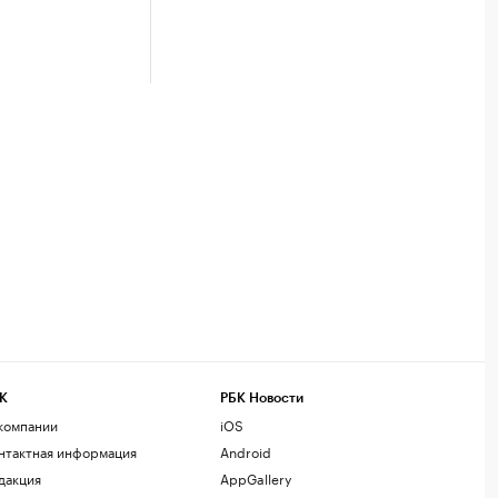
К
РБК Новости
компании
iOS
нтактная информация
Android
дакция
AppGallery