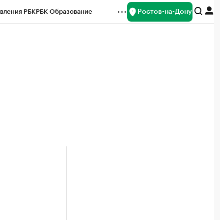
Ростов-на-Дону
вления РБК
РБК Образование
редитные рейтинги
Франшизы
Газета
ок наличной валюты