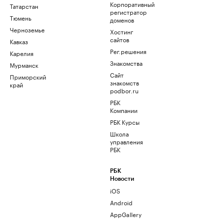
Корпоративный
Татарстан
регистратор
Тюмень
доменов
Черноземье
Хостинг
сайтов
Кавказ
Рег.решения
Карелия
Знакомства
Мурманск
Сайт
Приморский
знакомств
край
podbor.ru
РБК
Компании
РБК Курсы
Школа
управления
РБК
РБК
Новости
iOS
Android
AppGallery