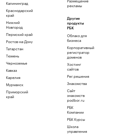
Размещение
Калининград
рекламы
Краснодарский
край
Другие
Нижний
продукты
Новгород
РБК
Пермский край
Облако для
бизнеса
Ростов-на-Дону
Корпоративный
Татарстан
регистратор
Тюмень
доменов
Черноземье
Хостинг
сайтов
Кавказ
Рег.решения
Карелия
Знакомства
Мурманск
Сайт
Приморский
знакомств
край
podbor.ru
РБК
Компании
РБК Курсы
Школа
управления