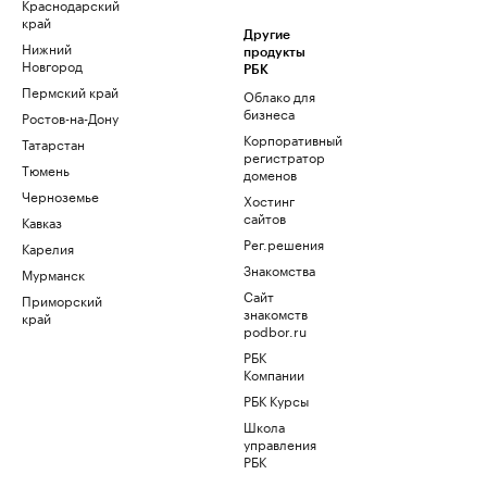
Краснодарский
край
Другие
Нижний
продукты
Новгород
РБК
Пермский край
Облако для
бизнеса
Ростов-на-Дону
Корпоративный
Татарстан
регистратор
Тюмень
доменов
Черноземье
Хостинг
сайтов
Кавказ
Рег.решения
Карелия
Знакомства
Мурманск
Сайт
Приморский
знакомств
край
podbor.ru
РБК
Компании
РБК Курсы
Школа
управления
РБК