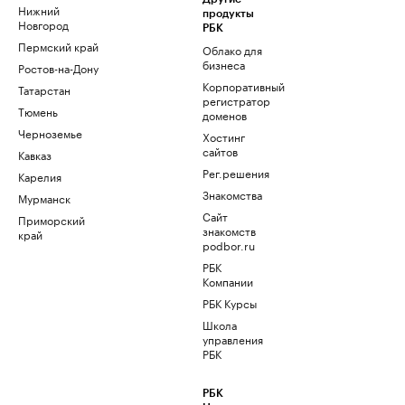
Нижний
продукты
Новгород
РБК
Пермский край
Облако для
бизнеса
Ростов-на-Дону
Корпоративный
Татарстан
регистратор
Тюмень
доменов
Черноземье
Хостинг
сайтов
Кавказ
Рег.решения
Карелия
Знакомства
Мурманск
Сайт
Приморский
знакомств
край
podbor.ru
РБК
Компании
РБК Курсы
Школа
управления
РБК
РБК